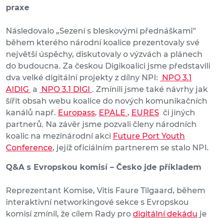
praxe
Následovalo „Sezení s bleskovými přednáškami“
během kterého národní koalice prezentovaly své
největší úspěchy, diskutovaly o výzvách a plánech
do budoucna. Za českou Digikoalici jsme představili
dva velké digitální projekty z dílny NPI:
NPO 3.1
AIDIG
a
NPO 3.1 DIGI
. Zmínili jsme také návrhy jak
šířit obsah webu koalice do nových komunikačních
kanálů např.
Europass
,
EPALE
,
EURES
či jiných
partnerů. Na závěr jsme pozvali členy národních
koalic na mezinárodní akci
Future Port Youth
Conference
, jejíž oficiálním partnerem se stalo NPI.
Q&A s Evropskou komisí – Česko jde příkladem
Reprezentant Komise, Vitis Faure Tilgaard, během
interaktivní networkingové sekce s Evropskou
komisí zmínil, že cílem Rady pro
digitální dekádu
je