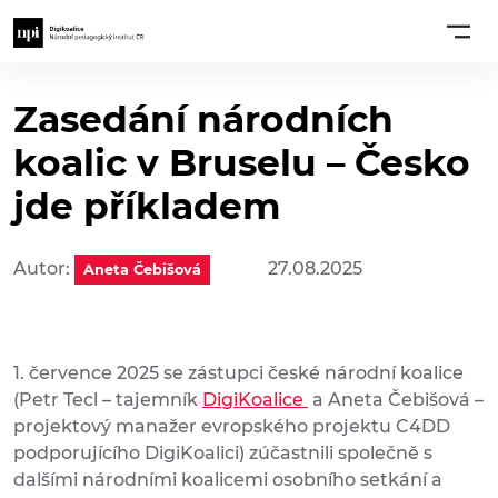
Zasedání národních
koalic v Bruselu – Česko
jde příkladem
Autor:
27.08.2025
Aneta Čebišová
1. července 2025 se zástupci české národní koalice
(Petr Tecl – tajemník
DigiKoalice
a Aneta Čebišová –
projektový manažer evropského projektu C4DD
podporujícího DigiKoalici) zúčastnili společně s
dalšími národními koalicemi osobního setkání a