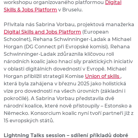
workshopu organizovaného platformou
Digital
Skills & Jobs Platform
v Bruselu.
Přivítala nás Sabrina Vorbau, projektová manažerka
Digital Skills and Jobs Platform
(European
Schoolnet), Rehana Schwinninger-Ladak a Michael
Horgan (DG Connect při Evropské komisi). Rehana
Schwinninger-Ladak zdůraznila klíčovou roli
národních koalic jako hnací síly praktických iniciativ
v oblasti digitálních dovedností v Evropě. Michael
Horgan přiblížil strategii Komise
Union of skills
,
která byla zahájena v březnu 2025 jako holistická
vize pro dovednosti na všech úrovních (základní i
pokročilé). A Sabrina Vorbau představila dvě
národní koalice, které nově přistoupily – Estonsko a
Německo. Konsorcium koalic nyní tvoří partneři již z
15 evropských států.
Lightning Talks session – sdílení příkladů dobré