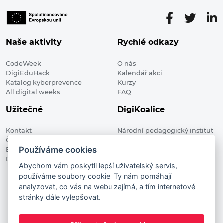
Naše aktivity
Rychlé odkazy
CodeWeek
O nás
DigiEduHack
Kalendář akcí
Katalog kyberprevence
Kurzy
All digital weeks
FAQ
Užitečné
DigiKoalice
Kontakt
Národní pedagogický institut
Členské organizace
České republiky, DigiKoalice
Používáme cookies
Blog
Weilova 1271/6 102 00 Praha 10
Digitalizace ve vzdělávání
Abychom vám poskytli lepší uživatelský servis,
používáme soubory cookie. Ty nám pomáhají
DigiKoalice 2021. All rights reserved
analyzovat, co vás na webu zajímá, a tím internetové
Vstup do administrace
stránky dále vylepšovat.
This project has received funding from the European
Commission Innovation and Networks Executive Agency (now