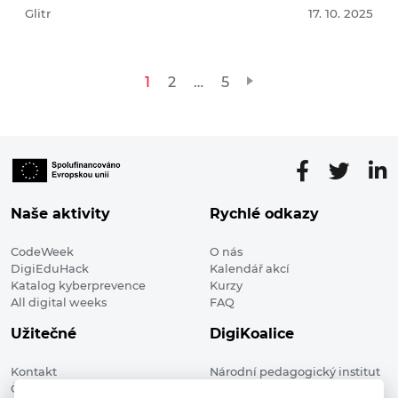
Glitr
17. 10. 2025
Stránkování
1
2
…
5
příspěvků
Naše aktivity
Rychlé odkazy
CodeWeek
O nás
DigiEduHack
Kalendář akcí
Katalog kyberprevence
Kurzy
All digital weeks
FAQ
Užitečné
DigiKoalice
Kontakt
Národní pedagogický institut
Členské organizace
České republiky, DigiKoalice