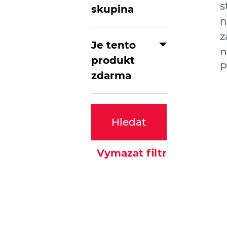
s
skupina
n
z
Je tento
n
produkt
P
zdarma
Hledat
Vymazat filtr