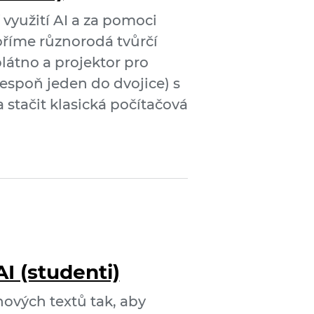
využití AI a za pomoci
oříme různorodá tvůrčí
látno a projektor pro
espoň jeden do dvojice) s
 stačit klasická počítačová
AI (studenti)
hových textů tak, aby