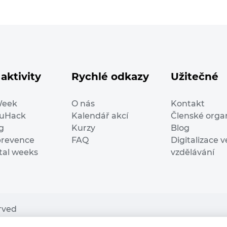
aktivity
Rychlé odkazy
Užitečné
Week
O nás
Kontakt
duHack
Kalendář akcí
Členské orga
g
Kurzy
Blog
prevence
FAQ
Digitalizace v
ital weeks
vzdělávání
erved