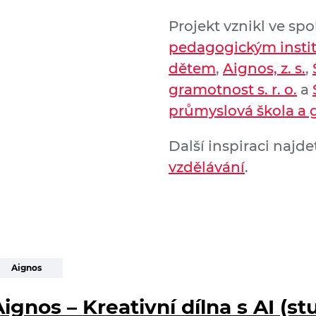
Projekt vznikl ve sp
pedagogickým insti
dětem
,
Aignos, z. s.
,
gramotnost s. r. o.
a
průmyslová škola a
Další inspiraci naj
vzdělávání
.
Aignos
ignos – Kreativní dílna s AI (st