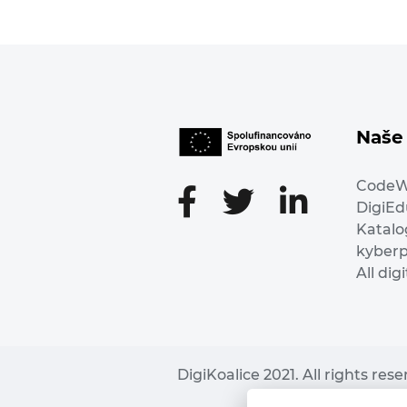
Naše 
Code
DigiE
Katalo
kyber
All dig
DigiKoalice 2021. All rights res