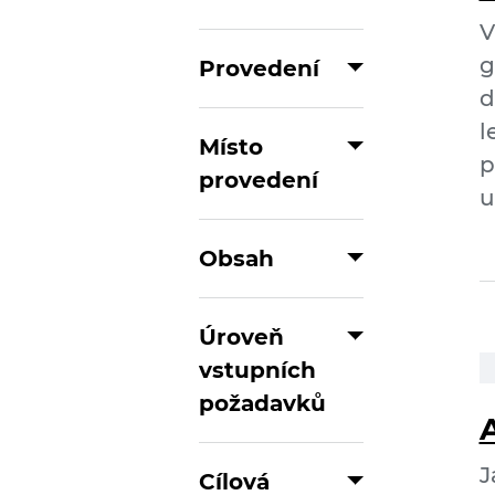
V
g
Provedení
d
l
Místo
p
provedení
u
Obsah
Úroveň
vstupních
požadavků
A
J
Cílová