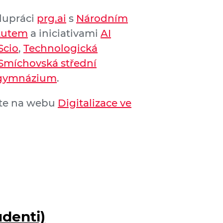
olupráci
prg.ai
s
Národním
tutem
a iniciativami
AI
Scio
,
Technologická
Smíchovská střední
 gymnázium
.
dete na webu
Digitalizace ve
udenti)