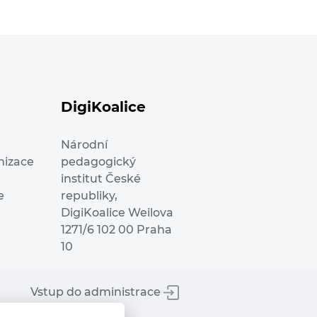
DigiKoalice
Národní
nizace
pedagogický
institut České
e
republiky,
DigiKoalice Weilova
1271/6 102 00 Praha
10
Vstup do administrace