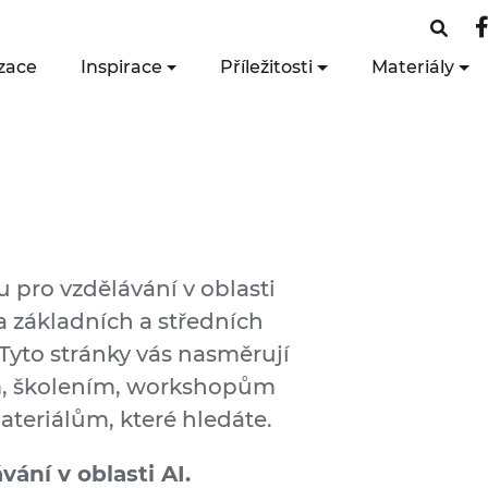
zace
Inspirace
Příležitosti
Materiály
u pro vzdělávání v oblasti
a základních a středních
 Tyto stránky vás nasměrují
m, školením, workshopům
teriálům, které hledáte.
ání v oblasti AI.