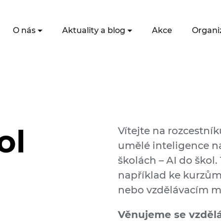
O nás
Aktuality a blog
Akce
Organi
ol
Vítejte na rozcestník
umělé inteligence n
školách – AI do škol.
například ke kurzů
nebo vzdělávacím ma
Věnujeme se vzděláv