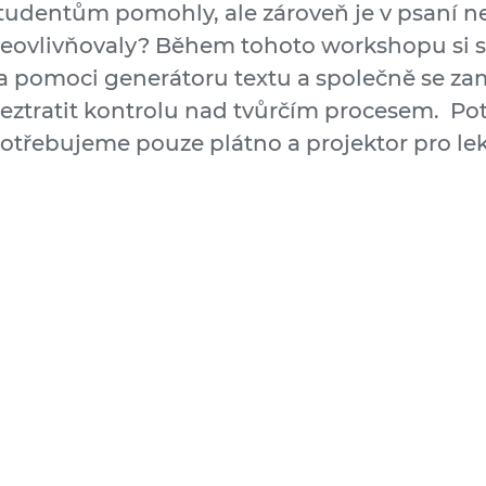
tudentům pomohly, ale zároveň je v psaní n
eovlivňovaly? Během tohoto workshopu si st
a pomoci generátoru textu a společně se za
eztratit kontrolu nad tvůrčím procesem. Po
otřebujeme pouze plátno a projektor pro lek