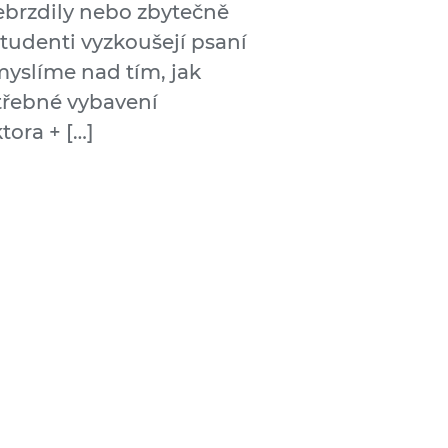
ebrzdily nebo zbytečně
udenti vyzkoušejí psaní
myslíme nad tím, jak
třebné vybavení
tora + […]