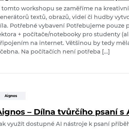
 tomto workshopu se zaměříme na kreativní 
enerátorů textů, obrazů, videí či hudby vytv
íla. Potřebné vybavení Potřebujeme pouze p
ektora + počítače/notebooky pro studenty (al
řipojením na internet. Většinou by tedy měla
čebna. Na počítačích není potřeba […]
Aignos
ignos – Dílna tvůrčího psaní s 
ak využít dostupné AI nástroje k psaní příbě