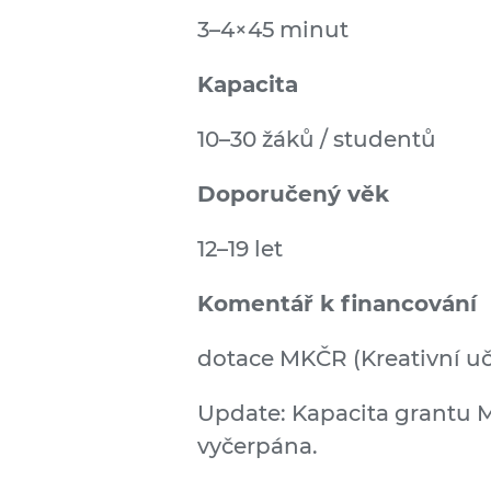
3–4×45 minut
Kapacita
10–30 žáků / studentů
Doporučený věk
12–19 let
Komentář k financování
dotace MKČR (Kreativní uče
Update: Kapacita grantu M
vyčerpána.