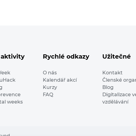
aktivity
Rychlé odkazy
Užitečné
Week
O nás
Kontakt
duHack
Kalendář akcí
Členské orga
g
Kurzy
Blog
prevence
FAQ
Digitalizace v
ital weeks
vzdělávání
erved