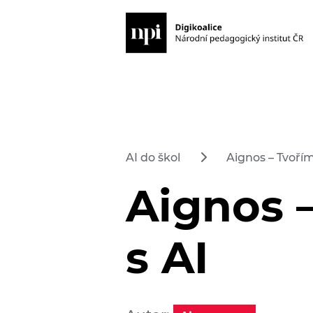
AI do škol
Aignos – Tvořím
Aignos 
s AI