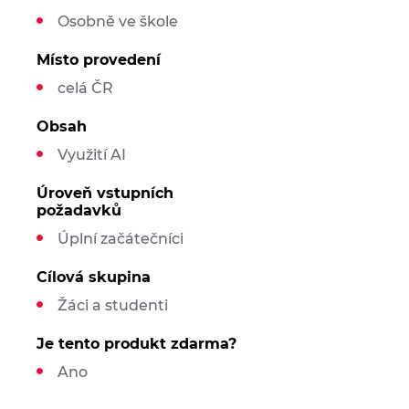
Osobně ve škole
Místo provedení
celá ČR
Obsah
Využití AI
Úroveň vstupních
požadavků
Úplní začátečníci
Cílová skupina
Žáci a studenti
Je tento produkt zdarma?
Ano