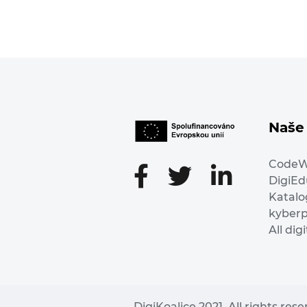
Naše 
Code
DigiE
Katalo
kyber
All dig
DigiKoalice 2021. All rights res