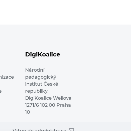
DigiKoalice
Národní
nizace
pedagogický
institut České
e
republiky,
DigiKoalice Weilova
1271/6 102 00 Praha
10
Vstup do administrace