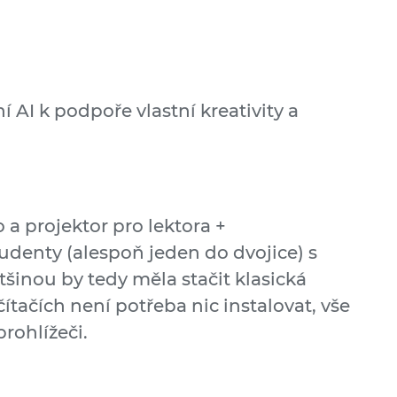
í AI k podpoře vlastní kreativity a
a projektor pro lektora +
udenty (alespoň jeden do dvojice) s
tšinou by tedy měla stačit klasická
tačích není potřeba nic instalovat, vše
rohlížeči.