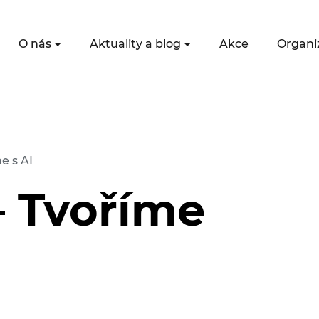
O nás
Aktuality a blog
Akce
Organi
e s AI
– Tvoříme