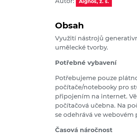
Autor:
Aignos, z. s.
Obsah
Využití nástrojů generativn
umělecké tvorby.
Potřebné vybavení
Potřebujeme pouze plátno 
počítače/notebooky pro st
připojením na internet. Vě
počítačová učebna. Na počí
se odehrává ve webovém p
Časová náročnost