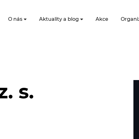
O nás
Aktuality a blog
Akce
Organi
. s.