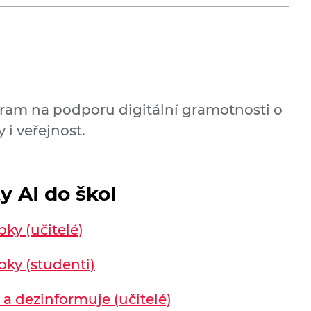
gram na podporu digitální gramotnosti o
 i veřejnost.
y AI do škol
ky (učitelé)
ky (studenti)
 a dezinformuje (učitelé)