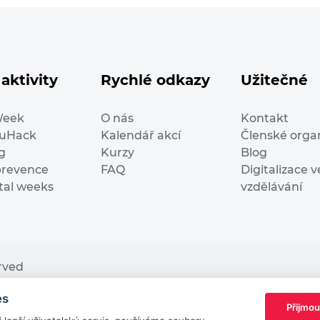
aktivity
Rychlé odkazy
Užitečné
Week
O nás
Kontakt
duHack
Kalendář akcí
Členské orga
g
Kurzy
Blog
prevence
FAQ
Digitalizace v
ital weeks
vzdělávání
erved
es
nding from the European Commission Innovation and Ne
Přijmou
This website reflects only the author’s view. It does n