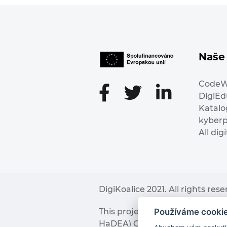
Naše 
Code
DigiE
Katalo
kyber
All dig
DigiKoalice 2021. All rights res
Používáme cooki
This project has received fu
HaDEA) CEF TELECOM Calls 2019. 