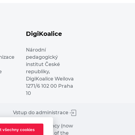
DigiKoalice
Národní
nizace
pedagogický
institut České
e
republiky,
DigiKoalice Weilova
1271/6 102 00 Praha
10
Vstup do administrace
tworks Executive Agency (now
t všechny cookies
ot represent the view of the