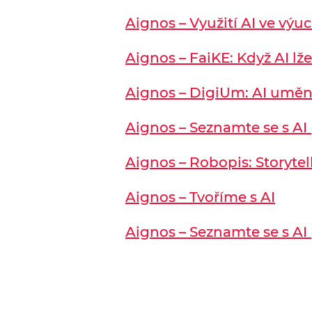
Aignos – Využití AI ve výuc
Aignos – FaiKE: Když AI lž
Aignos – DigiUm: AI umění
Aignos – Seznamte se s AI 
Aignos – Robopis: Storytel
Aignos – Tvoříme s AI
Aignos – Seznamte se s AI 