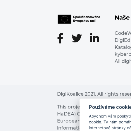
Naše 
Code
DigiE
Katalo
kyber
All dig
DigiKoalice 2021. All rights res
Používáme cooki
This project has received fu
HaDEA) CEF TELECOM Calls 2019. 
Abychom vám poskytli 
European Commission and the 
cookie. Ty nám pomáha
information it contains.
internetové stránky d