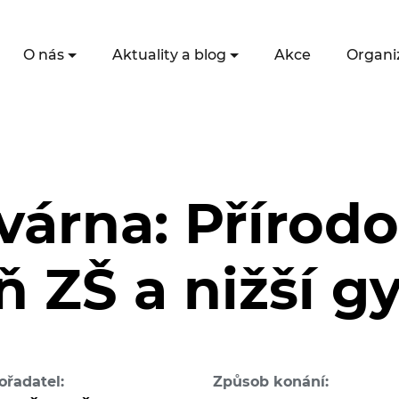
O nás
Aktuality a blog
Akce
Organi
várna: Přírodo
ň ZŠ a nižší 
ořadatel:
Způsob konání: