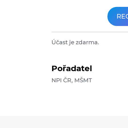
RE
Účast je zdarma.
Pořadatel
NPI ČR, MŠMT