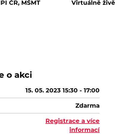
PI ČR, MŠMT
Virtuálně živě
e o akci
15. 05. 2023 15:30 - 17:00
Zdarma
Registrace a více
informací