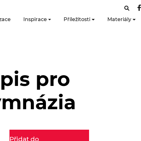
zace
Inspirace
Příležitosti
Materiály
pis pro
gymnázia
Přidat do