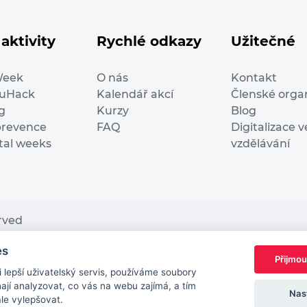
aktivity
Rychlé odkazy
Užitečné
Week
O nás
Kontakt
duHack
Kalendář akcí
Členské orga
g
Kurzy
Blog
prevence
FAQ
Digitalizace v
ital weeks
vzdělávání
erved
es
nding from the European Commission Innovation and Ne
Přijmou
This website reflects only the author’s view. It does n
lepší uživatelský servis, používáme soubory
European Commission is not responsible for any use t
jí analyzovat, co vás na webu zajímá, a tím
Nas
ále vylepšovat.