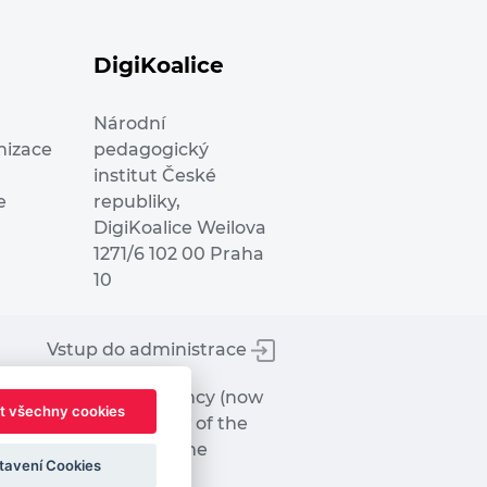
DigiKoalice
Národní
nizace
pedagogický
institut České
e
republiky,
DigiKoalice Weilova
1271/6 102 00 Praha
10
Vstup do administrace
tworks Executive Agency (now
t všechny cookies
ot represent the view of the
hat may be made of the
tavení Cookies