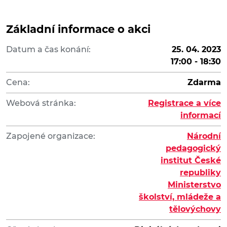
Základní informace o akci
Datum a čas konání:
25. 04. 2023
17:00 - 18:30
Cena:
Zdarma
Webová stránka:
Registrace a více
informací
Zapojené organizace:
Národní
pedagogický
institut České
republiky
Ministerstvo
školství, mládeže a
tělovýchovy