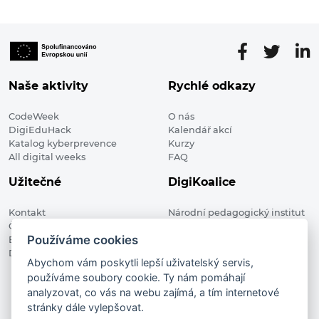
Naše aktivity
Rychlé odkazy
CodeWeek
O nás
DigiEduHack
Kalendář akcí
Katalog kyberprevence
Kurzy
All digital weeks
FAQ
Užitečné
DigiKoalice
Kontakt
Národní pedagogický institut
Členské organizace
České republiky, DigiKoalice
Používáme cookies
Blog
Weilova 1271/6 102 00 Praha 10
Digitalizace ve vzdělávání
Abychom vám poskytli lepší uživatelský servis,
používáme soubory cookie. Ty nám pomáhají
DigiKoalice 2021. All rights reserved
analyzovat, co vás na webu zajímá, a tím internetové
Vstup do administrace
stránky dále vylepšovat.