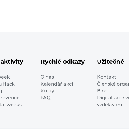
aktivity
Rychlé odkazy
Užitečné
Week
O nás
Kontakt
duHack
Kalendář akcí
Členské orga
g
Kurzy
Blog
prevence
FAQ
Digitalizace v
ital weeks
vzdělávání