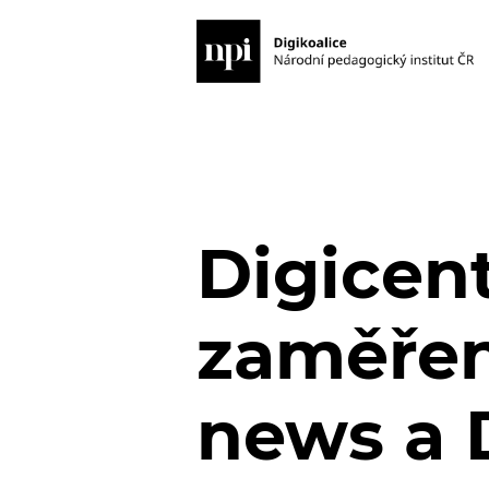
Digicent
zaměřen
news a 