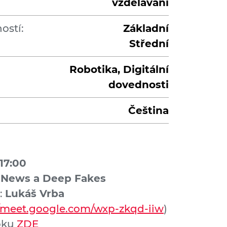
vzdělávání
ostí:
Základní
Střední
Robotika, Digitální
dovednosti
Čeština
 17:00
 News a Deep Fakes
:
Lukáš Vrba
//meet.google.com/wxp-zkqd-iiw
)
oku
ZDE