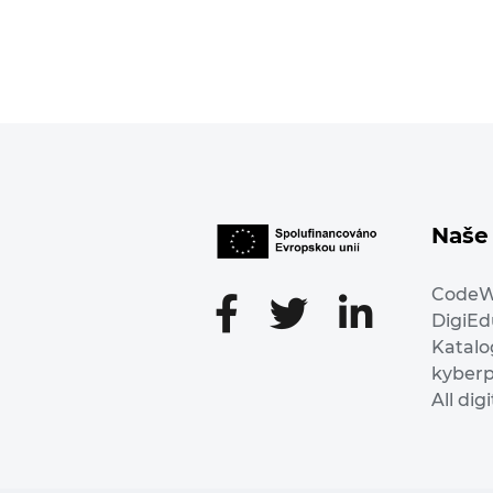
Naše 
Code
DigiE
Katalo
kyber
All dig