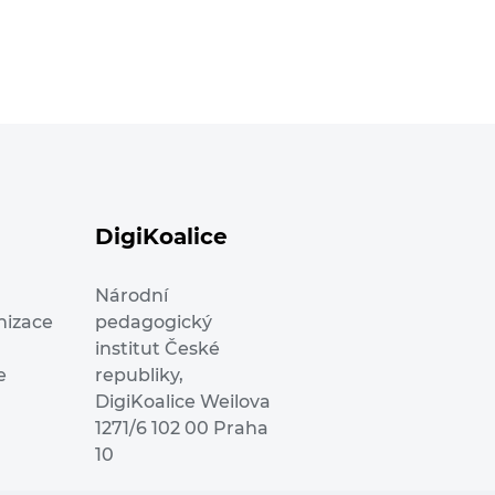
DigiKoalice
Národní
nizace
pedagogický
institut České
e
republiky,
DigiKoalice Weilova
1271/6 102 00 Praha
10