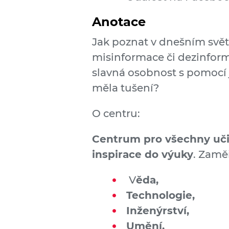
Anotace
Jak poznat v dnešním světě
misinformace či dezinform
slavná osobnost s pomocí j
měla tušení?
O centru:
Centrum pro všechny učit
inspirace do výuky
. Zamě
V
ěda,
Technologie,
Inženýrství,
Umění,