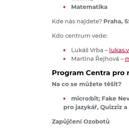
Matematika
Kde nás najdete?
Praha, 
Kdo centrum vede:
Lukáš Vrba –
lukas.
Martina Řejhová –
m
Program Centra pro 
Na co se můžete těšit?
micro:bit; Fake Ne
pro jazykář, Quizziz 
Zapůjčení Ozobotů