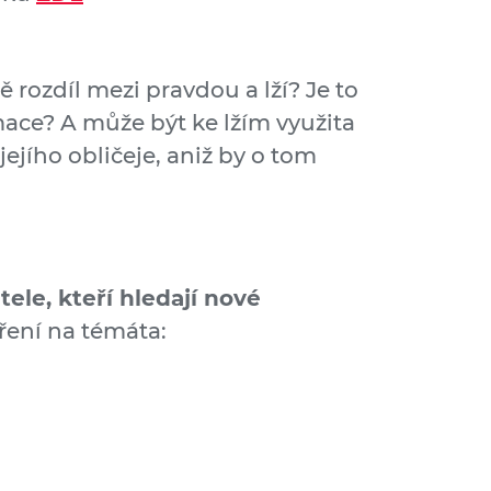
 rozdíl mezi pravdou a lží? Je to
ace? A může být ke lžím využita
ejího obličeje, aniž by o tom
ele, kteří hledají nové
ření na témáta: