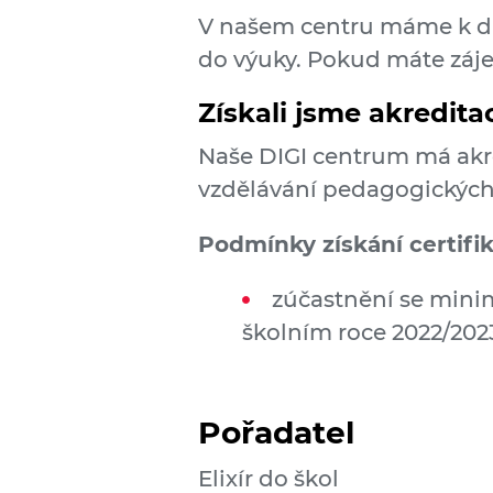
V našem centru máme k dis
do výuky. Pokud máte záj
Získali jsme akredita
Naše DIGI centrum má akr
vzdělávání pedagogických
Podmínky získání certifik
zúčastnění se minim
školním roce 2022/2023
Pořadatel
Elixír do škol