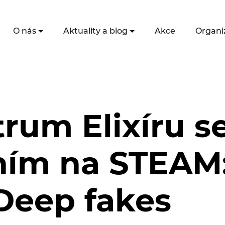
O nás
Aktuality a blog
Akce
Organi
rum Elixíru s
ím na STEAM:
Deep fakes