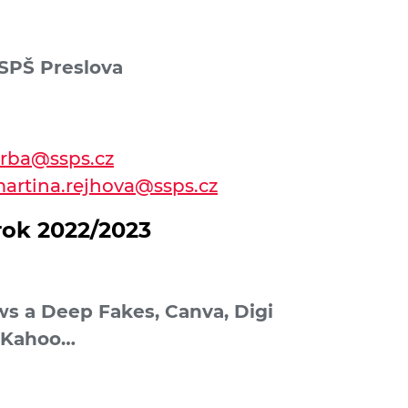
SSPŠ Preslova
vrba@ssps.cz
artina.rejhova@ssps.cz
rok 2022/2023
ws a Deep Fakes, Canva, Digi
a Kahoo…