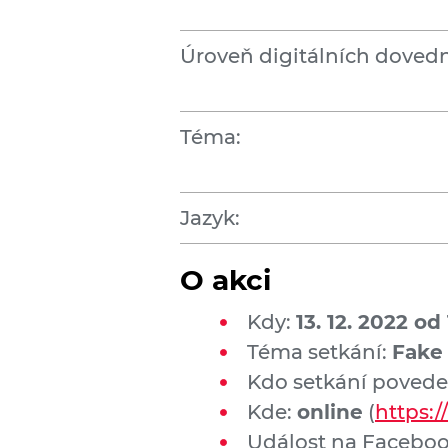
Úroveň digitálních dovedn
Téma:
Jazyk:
O akci
Kdy:
13. 12. 2022 od
Téma setkání:
Fake
Kdo setkání povede
Kde:
online
(
https:
Událost na Facebo