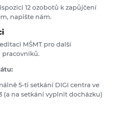
pozici 12 ozobotů k zapůjčení
em, napište nám.
ci
editaci MŠMT pro další
 pracovníků.
átu:
álně 5-ti setkání DIGI centra ve
 (a na setkání vyplnit docházku)