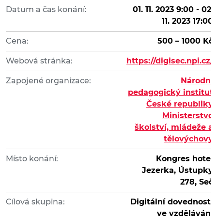
Datum a čas konání:
01. 11. 2023 9:00 - 02.
11. 2023 17:00
Cena:
500 – 1000 Kč
Webová stránka:
https://digisec.npi.cz/
Zapojené organizace:
Národní
pedagogický institut
České republiky
Ministerstvo
školství, mládeže a
tělovýchovy
Místo konání:
Kongres hotel
Jezerka, Ústupky
278, Seč
Cílová skupina:
Digitální dovednosti
ve vzdělávání