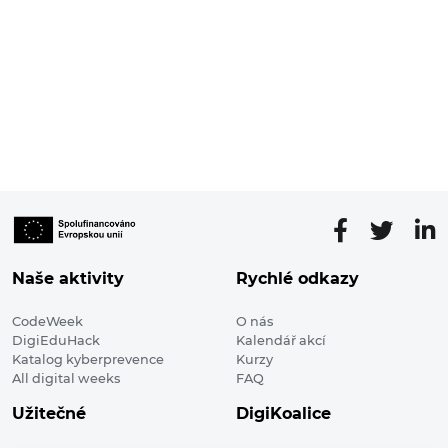
Naše aktivity
Rychlé odkazy
CodeWeek
O nás
DigiEduHack
Kalendář akcí
Katalog kyberprevence
Kurzy
All digital weeks
FAQ
Užitečné
DigiKoalice