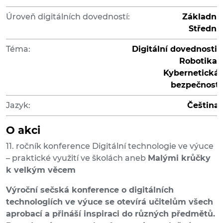
Úroveň digitálních dovedností:
Základní
Střední
Téma:
Digitální dovednosti,
Robotika,
Kybernetická
bezpečnost
Jazyk:
Čeština
O akci
11. ročník konference Digitální technologie ve výuce
– praktické využití ve školách aneb
Malými krůčky
k velkým věcem
Výroční sečská konference o digitálních
technologiích ve výuce se otevírá učitelům všech
aprobací a přináší inspiraci do různých předmětů.