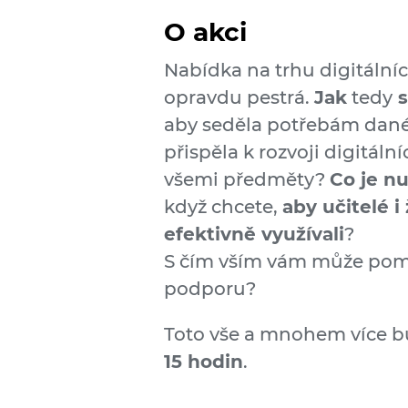
O akci
Nabídka na trhu digitálníc
opravdu pestrá.
Jak
tedy
s
aby seděla potřebám dané
přispěla k rozvoji digitál
všemi předměty?
Co je n
když chcete,
aby učitelé 
efektivně využívali
?
S čím vším vám může pomoc
podporu?
Toto vše a mnohem více 
15 hodin
.