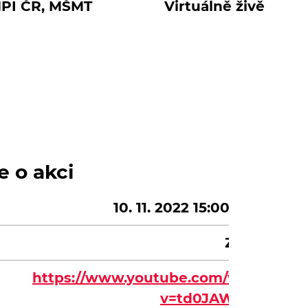
PI ČR, MŠMT
Virtuálně živě
e o akci
10. 11. 2022 15:00 - 16:00
Zdarma
https://www.youtube.com/watch?
v=td0JAWEL9Gg