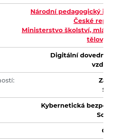
Národní pedagogický institut
České republiky
Ministerstvo školství, mládeže a
tělovýchovy
Digitální dovednosti ve
vzdělávání
ostí:
Základní
Střední
Kybernetická bezpečnost,
Software
Čeština