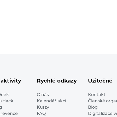
aktivity
Rychlé odkazy
Užitečné
Week
O nás
Kontakt
duHack
Kalendář akcí
Členské orga
g
Kurzy
Blog
prevence
FAQ
Digitalizace v