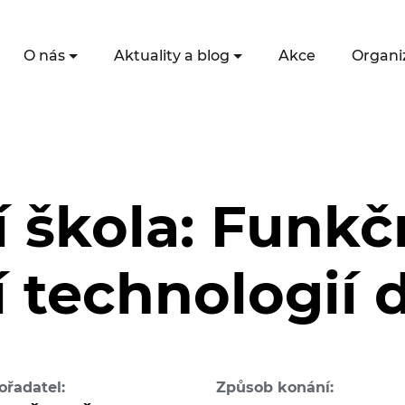
O nás
Aktuality a blog
Akce
Organi
í škola: Funkč
í technologií 
ořadatel:
Způsob konání: