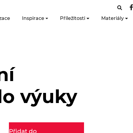
zace
Inspirace
Příležitosti
Materiály
ní
do výuky
Přidat do