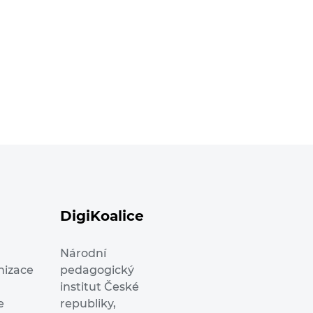
DigiKoalice
Národní
nizace
pedagogický
institut České
e
republiky,