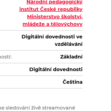
Národní pedagogický
institut České republiky
Ministerstvo školství,
mládeže a tělovýchovy
Digitální dovednosti ve
vzdělávání
ostí:
Základní
Digitální dovednosti
Čeština
ke sledování živě streamované