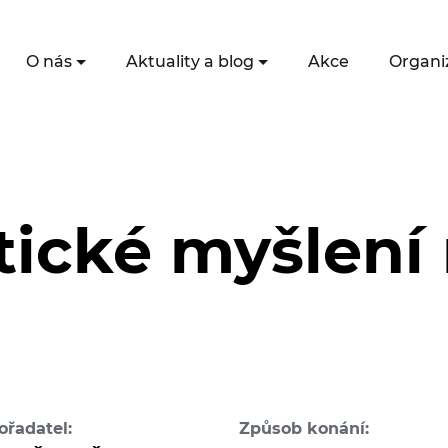
O nás
Aktuality a blog
Akce
Organi
ické myšlení 
ořadatel:
Způsob konání: