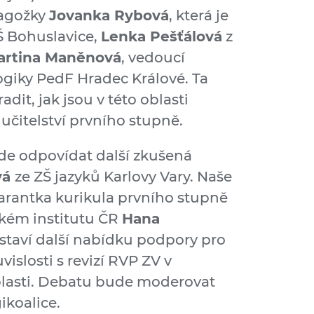
dagožky
Jovanka Rybová
, která je
Š Bohuslavice,
Lenka Pešťálová
z
rtina Maněnová
, vedoucí
giky PedF Hradec Králové. Ta
it, jak jsou v této oblasti
 učitelství prvního stupně.
de odpovídat další zkušená
vá
ze ZŠ jazyků Karlovy Vary. Naše
garantka kurikula prvního stupně
kém institutu ČR
Hana
dstaví další nabídku podpory pro
islosti s revizí RVP ZV v
oblasti. Debatu bude moderovat
ikoalice.