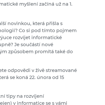
matické myšlení začíná už na 1.
ší novinkou, která přišla s
nologií? Co si pod tímto pojmem
ýuce rozvíjet informatické
upně? Je součástí nové
akým způsobem promítá také do
dete odpovědi v živě streamované
terá se koná 22. února od 15
í tipy na rozvíjení
jen) v informatice se s vámi