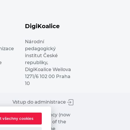
DigiKoalice
Národní
nizace
pedagogický
institut České
e
republiky,
DigiKoalice Weilova
1271/6 102 00 Praha
10
Vstup do administrace
tworks Executive Agency (now
t všechny cookies
ot represent the view of the
hat may be made of the