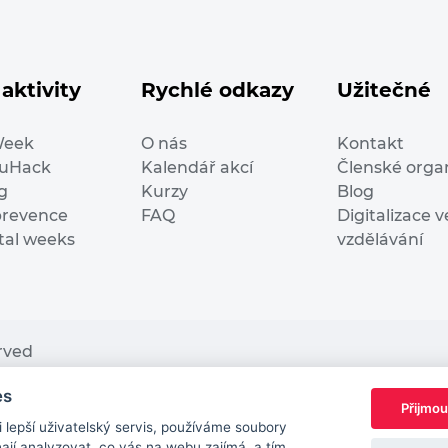
aktivity
Rychlé odkazy
Užitečné
Week
O nás
Kontakt
duHack
Kalendář akcí
Členské orga
g
Kurzy
Blog
prevence
FAQ
Digitalizace v
ital weeks
vzdělávání
erved
es
nding from the European Commission Innovation and Ne
Přijmou
This website reflects only the author’s view. It does n
lepší uživatelský servis, používáme soubory
European Commission is not responsible for any use t
jí analyzovat, co vás na webu zajímá, a tím