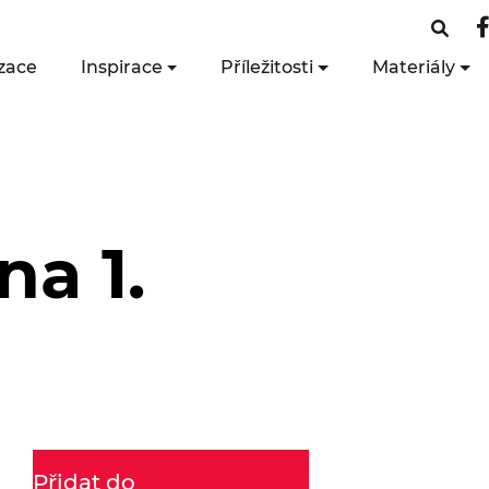
zace
Inspirace
Příležitosti
Materiály
na 1.
Přidat do