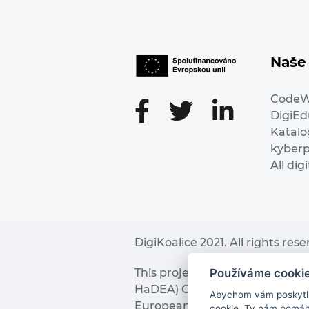
Naše 
Code
DigiE
Katalo
kyber
All dig
DigiKoalice 2021. All rights res
Používáme cooki
This project has received fu
HaDEA) CEF TELECOM Calls 2019. 
Abychom vám poskytli 
European Commission and the 
cookie. Ty nám pomáha