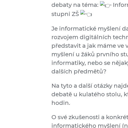
debaty na téma:
Infor
stupni ZŠ
Je informatické myšlení dal
rozvojem digitálních tech
představit a jak máme ve v
myšlení u žáků prvního st
informatiky, nebo se něj
dalších předmětů?
Na tyto a další otázky naj
debatě u kulatého stolu, k
hodin.
O své zkušenosti a konkrétn
informatického myšlení (ne