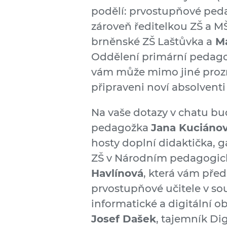
podělí: prvostupňové pe
zároveň ředitelkou ZŠ a M
brněnské ZŠ Laštůvka a
Ma
Oddělení primární pedago
vám může mimo jiné prozrad
připraveni noví absolventi
Na vaše dotazy v chatu bu
pedagožka
Jana Kuciáno
hosty doplní didaktička, 
ZŠ v Národním pedagogic
Havlínová
, která vám pře
prvostupňové učitele v souv
informatické a digitální 
Josef Dašek
, tajemník Dig