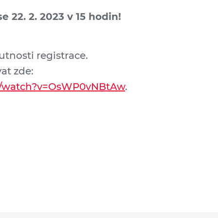
e 22. 2. 2023 v 15 hodin!
tnosti registrace.
at zde:
om/watch?v=OsWP0vNBtAw
.