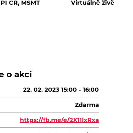
PI ČR, MŠMT
Virtuálně živě
e o akci
22. 02. 2023 15:00 - 16:00
Zdarma
https://fb.me/e/2X11lxRxa