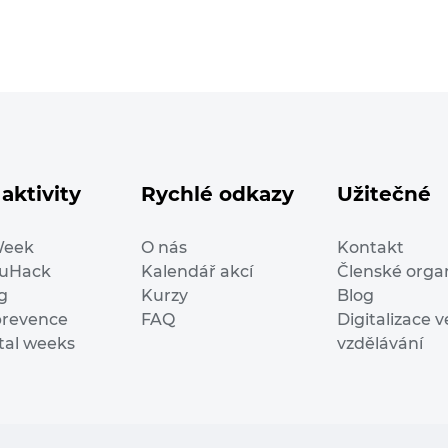
aktivity
Rychlé odkazy
Užitečné
Week
O nás
Kontakt
duHack
Kalendář akcí
Členské orga
g
Kurzy
Blog
prevence
FAQ
Digitalizace v
ital weeks
vzdělávání