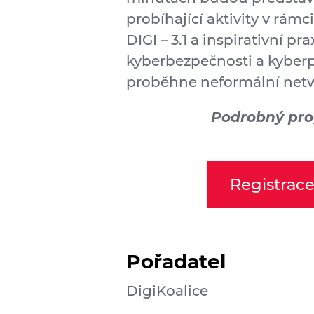
probíhající aktivity v rám
DIGI – 3.1 a inspirativní pra
kyberbezpečnosti a kyber
proběhne neformální netw
Podrobný pro
Registrace
Pořadatel
DigiKoalice