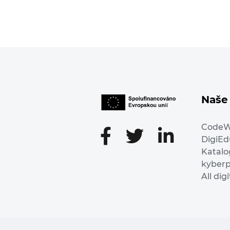
Naše 
Code
DigiE
Katalo
kyber
All dig