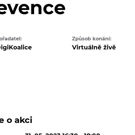
evence
ořadatel:
Způsob konání:
igiKoalice
Virtuálně živě
e o akci