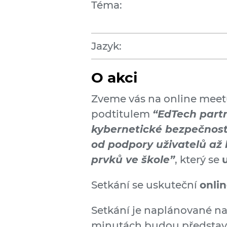
Téma:
Jazyk:
O akci
Zveme vás na online meet
podtitulem
“EdTech partn
kybernetické bezpečnost
od podpory uživatelů až 
prvků ve škole”
, který se
Setkání se uskuteční
onli
Setkání je naplánované na
minutách budou představe