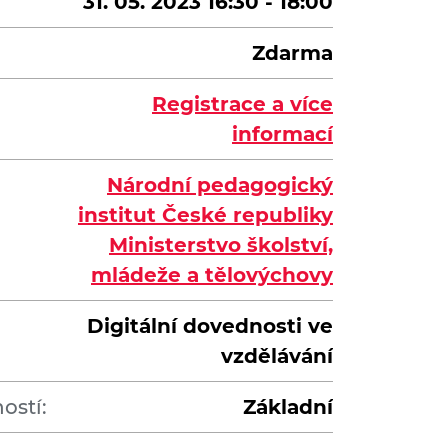
31. 05. 2023 16:30 - 18:00
Zdarma
Registrace a více
informací
Národní pedagogický
institut České republiky
Ministerstvo školství,
mládeže a tělovýchovy
Digitální dovednosti ve
vzdělávání
ostí:
Základní