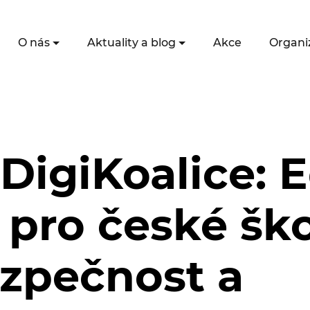
O nás
Aktuality a blog
Akce
Organi
DigiKoalice: 
 pro české ško
zpečnost a