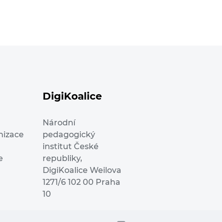
DigiKoalice
Národní
nizace
pedagogický
institut České
e
republiky,
DigiKoalice Weilova
1271/6 102 00 Praha
10