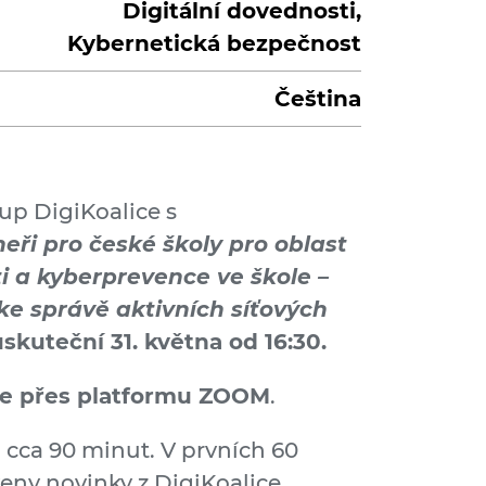
Digitální dovednosti,
Kybernetická bezpečnost
Čeština
up DigiKoalice s
eři pro české školy pro oblast
i a kyberprevence ve škole –
ke správě aktivních síťových
uskuteční 31. května od 16:30.
ne přes platformu ZOOM
.
 cca 90 minut. V prvních 60
ny novinky z DigiKoalice,