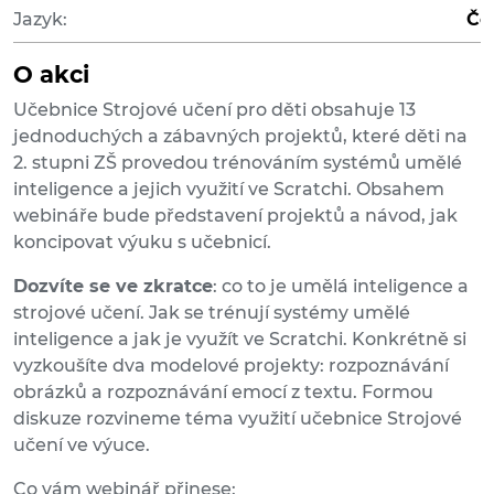
Jazyk:
Če
O akci
Učebnice Strojové učení pro děti obsahuje 13
jednoduchých a zábavných projektů, které děti na
2. stupni ZŠ provedou trénováním systémů umělé
inteligence a jejich využití ve Scratchi. Obsahem
webináře bude představení projektů a návod, jak
koncipovat výuku s učebnicí.
Dozvíte se ve zkratce
: co to je umělá inteligence a
strojové učení. Jak se trénují systémy umělé
inteligence a jak je využít ve Scratchi. Konkrétně si
vyzkoušíte dva modelové projekty: rozpoznávání
obrázků a rozpoznávání emocí z textu. Formou
diskuze rozvineme téma využití učebnice Strojové
učení ve výuce.
Co vám webinář přinese: