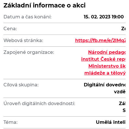
Základní informace o akci
Datum a čas konání:
15. 02. 2023 19:00 -
Cena:
Zd
Webová stránka:
https://fb.me/e/2lMq
Zapojené organizace:
Národní pedago
institut České repu
Ministerstvo škol
mládeže a tělový
Cílová skupina:
Digitální dovednos
vzděl
Úroveň digitálních dovedností:
Zák
St
Téma:
Umělá inteli