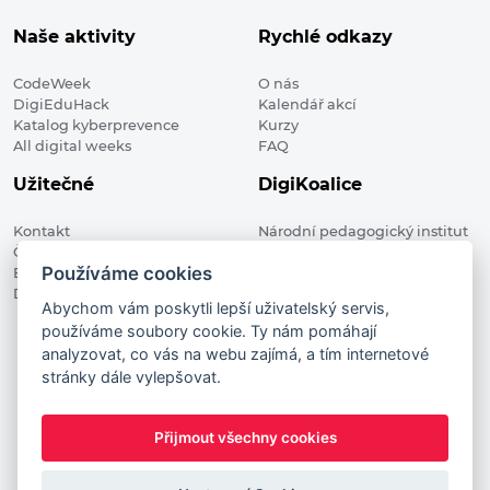
Naše aktivity
Rychlé odkazy
CodeWeek
O nás
DigiEduHack
Kalendář akcí
Katalog kyberprevence
Kurzy
All digital weeks
FAQ
Užitečné
DigiKoalice
Kontakt
Národní pedagogický institut
Členské organizace
České republiky, DigiKoalice
Používáme cookies
Blog
Weilova 1271/6 102 00 Praha 10
Digitalizace ve vzdělávání
Abychom vám poskytli lepší uživatelský servis,
používáme soubory cookie. Ty nám pomáhají
DigiKoalice 2021. All rights reserved
analyzovat, co vás na webu zajímá, a tím internetové
Vstup do administrace
stránky dále vylepšovat.
This project has received funding from the European
Commission Innovation and Networks Executive Agency (now
Přijmout všechny cookies
HaDEA) CEF TELECOM Calls 2019. This website reflects only the
author’s view. It does not represent the view of the European