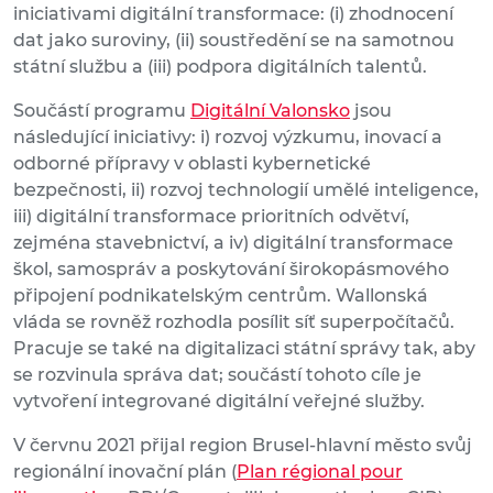
iniciativami digitální transformace: (i) zhodnocení
dat jako suroviny, (ii) soustředění se na samotnou
státní službu a (iii) podpora digitálních talentů.
Součástí programu
Digitální Valonsko
jsou
následující iniciativy: i) rozvoj výzkumu, inovací a
odborné přípravy v oblasti kybernetické
bezpečnosti, ii) rozvoj technologií umělé inteligence,
iii) digitální transformace prioritních odvětví,
zejména stavebnictví, a iv) digitální transformace
škol, samospráv a poskytování širokopásmového
připojení podnikatelským centrům. Wallonská
vláda se rovněž rozhodla posílit síť superpočítačů.
Pracuje se také na digitalizaci státní správy tak, aby
se rozvinula správa dat; součástí tohoto cíle je
vytvoření integrované digitální veřejné služby.
V červnu 2021 přijal region Brusel-hlavní město svůj
regionální inovační plán (
Plan régional pour