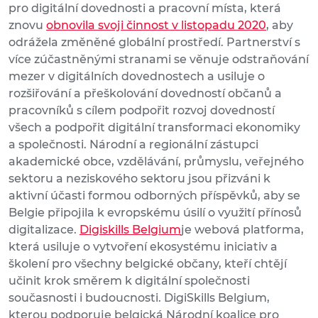
pro digitální dovednosti a pracovní místa, která
znovu
obnovila svoji činnost v listopadu 2020
, aby
odrážela změněné globální prostředí. Partnerství s
více zúčastněnými stranami se věnuje odstraňování
mezer v digitálních dovednostech a usiluje o
rozšiřování a přeškolování dovedností občanů a
pracovníků s cílem podpořit rozvoj dovedností
všech a podpořit digitální transformaci ekonomiky
a společnosti. Národní a regionální zástupci
akademické obce, vzdělávání, průmyslu, veřejného
sektoru a neziskového sektoru jsou přizváni k
aktivní účasti formou odborných příspěvků, aby se
Belgie připojila k evropskému úsilí o využití přínosů
digitalizace.
Digiskills Belgium
je webová platforma,
která usiluje o vytvoření ekosystému iniciativ a
školení pro všechny belgické občany, kteří chtějí
učinit krok směrem k digitální společnosti
současnosti i budoucnosti. DigiSkills Belgium,
kterou podporuje belgická Národní koalice pro