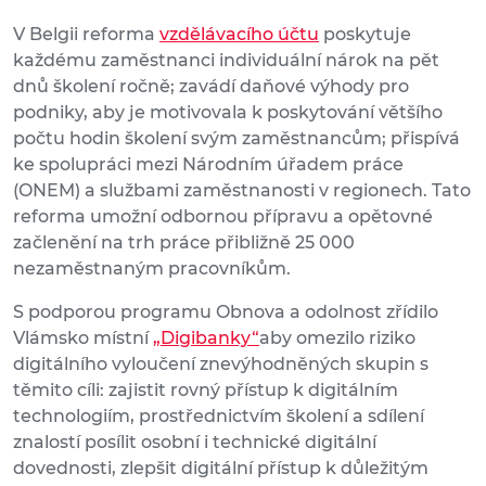
V Belgii reforma
vzdělávacího účtu
poskytuje
každému zaměstnanci individuální nárok na pět
dnů školení ročně; zavádí daňové výhody pro
podniky, aby je motivovala k poskytování většího
počtu hodin školení svým zaměstnancům; přispívá
ke spolupráci mezi Národním úřadem práce
(ONEM) a službami zaměstnanosti v regionech. Tato
reforma umožní odbornou přípravu a opětovné
začlenění na trh práce přibližně 25 000
nezaměstnaným pracovníkům.
S podporou programu Obnova a odolnost zřídilo
Vlámsko místní
„Digibanky“
aby omezilo riziko
digitálního vyloučení znevýhodněných skupin s
těmito cíli: zajistit rovný přístup k digitálním
technologiím, prostřednictvím školení a sdílení
znalostí posílit osobní i technické digitální
dovednosti, zlepšit digitální přístup k důležitým