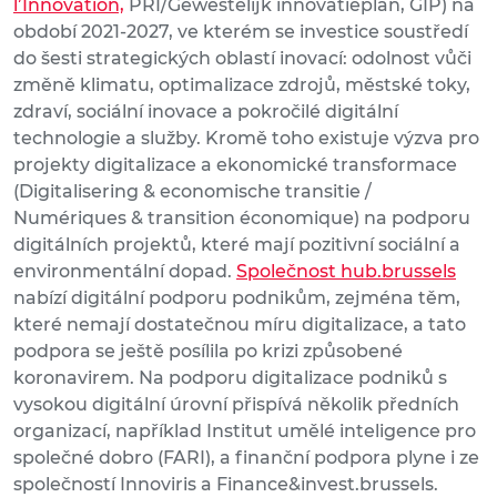
l’Innovation,
PRI/Gewestelijk innovatieplan, GIP) na
období 2021-2027, ve kterém se investice soustředí
do šesti strategických oblastí inovací: odolnost vůči
změně klimatu, optimalizace zdrojů, městské toky,
zdraví, sociální inovace a pokročilé digitální
technologie a služby. Kromě toho existuje výzva pro
projekty digitalizace a ekonomické transformace
(Digitalisering & economische transitie /
Numériques & transition économique) na podporu
digitálních projektů, které mají pozitivní sociální a
environmentální dopad.
Společnost hub.brussels
nabízí digitální podporu podnikům, zejména těm,
které nemají dostatečnou míru digitalizace, a tato
podpora se ještě posílila po krizi způsobené
koronavirem. Na podporu digitalizace podniků s
vysokou digitální úrovní přispívá několik předních
organizací, například Institut umělé inteligence pro
společné dobro (FARI), a finanční podpora plyne i ze
společností Innoviris a Finance&invest.brussels.