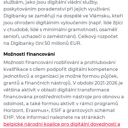
službám, jako jsou digitální vládní služby,
poskytováním poradenství při jejich využívání.
Digibanky se zaměřují na dospělé ve Vlámsku, kteří
jsou ohroženi digitálním vyloučením (např. lidé žijící
v chudobě, lidé s minimální gramotností, osamělí
senioři, uchazeči o zaměstnání). Celkový rozpočet
na Digibanky činí 50 milionů EUR.
Možnosti financování
Možnosti financování rozšiřování a prohlubování
kvalifikace s cílem podpořit digitální kompetence
jednotlivců a organizací je možné formou půjček,
grantů a finančních nástrojů. V období 2021-2026 je
většina aktivit v oblasti digitální transformace
financována prostřednictvím nástroje pro obnovu a
odolnost, a také formou aktivit v rámci programů
Horizont, Erasmus+, ESIF a grantových schémat
EHP. Více informací naleznete na stránkách
belgické národní koalice pro digitální dovednosti a