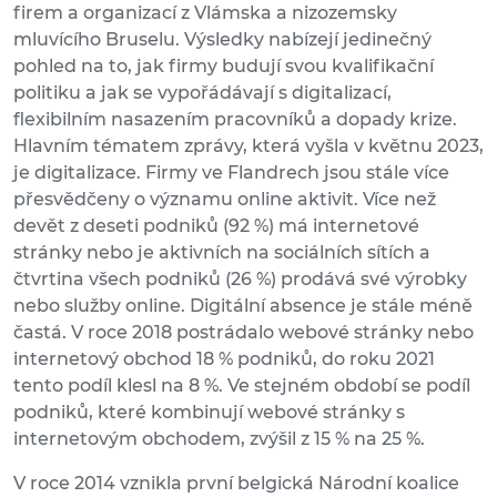
firem a organizací z Vlámska a nizozemsky
mluvícího Bruselu. Výsledky nabízejí jedinečný
pohled na to, jak firmy budují svou kvalifikační
politiku a jak se vypořádávají s digitalizací,
flexibilním nasazením pracovníků a dopady krize.
Hlavním tématem zprávy, která vyšla v květnu 2023,
je digitalizace. Firmy ve Flandrech jsou stále více
přesvědčeny o významu online aktivit. Více než
devět z deseti podniků (92 %) má internetové
stránky nebo je aktivních na sociálních sítích a
čtvrtina všech podniků (26 %) prodává své výrobky
nebo služby online. Digitální absence je stále méně
častá. V roce 2018 postrádalo webové stránky nebo
internetový obchod 18 % podniků, do roku 2021
tento podíl klesl na 8 %. Ve stejném období se podíl
podniků, které kombinují webové stránky s
internetovým obchodem, zvýšil z 15 % na 25 %.
V roce 2014 vznikla první belgická Národní koalice