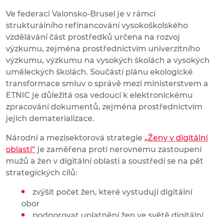
Ve federaci Valonsko-Brusel je v rámci
strukturálního refinancování vysokoškolského
vzdělávání část prostředků určena na rozvoj
výzkumu, zejména prostřednictvím univerzitního
výzkumu, výzkumu na vysokých školách a vysokých
uměleckých školách. Součástí plánu ekologické
transformace smluv o správě mezi ministerstvem a
ETNIC je důležitá osa vedoucí k elektronickému
zpracování dokumentů, zejména prostřednictvím
jejich dematerializace.
Národní a mezisektorová strategie
„Ženy v digitální
oblasti“
je zaměřena proti nerovnému zastoupení
mužů a žen v digitální oblasti a soustředí se na pět
strategických cílů:
zvýšit počet žen, které vystudují digitální
obor
podporovat uplatnění žen ve světě digitální