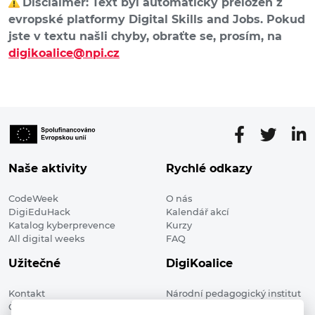
Disclaimer: Text byl automaticky přeložen z
evropské platformy Digital Skills and Jobs. Pokud
jste v textu našli chyby, obraťte se, prosím, na
digikoalice@npi.cz
Naše aktivity
Rychlé odkazy
CodeWeek
O nás
DigiEduHack
Kalendář akcí
Katalog kyberprevence
Kurzy
All digital weeks
FAQ
Užitečné
DigiKoalice
Kontakt
Národní pedagogický institut
Členské organizace
České republiky, DigiKoalice