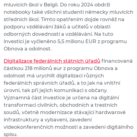
mluvících škol v Belgii. Do roku 2024 obdrží
notebooky také všichni studenti německy mluvících
středních škol. Tímto opatřením dojde rovněž na
podporu vzdělávání žáků a učitelů v oblasti
odborných dovedností a vzdělávání. Na tuto
investici je vyčleněno 5,5 milionu EUR z programu
Obnova a odolnost.
Digitalizace federálních státních úřadů
financovaná
částkou 218 milionů eur z programu Obnova a
odolnost má urychlit digitalizaci různých
federálních správních úřadů, a to jak na vnitřní
úrovni, tak při jejich komunikaci s občany.
Významná část investice je určena na digitální
transformaci civilních, obchodních a trestních
soudů, včetně modernizace stávající hardwarové
infrastruktury a vybavení, zavedení
videokonferenčních možností a zavedení digitálního
spisu.