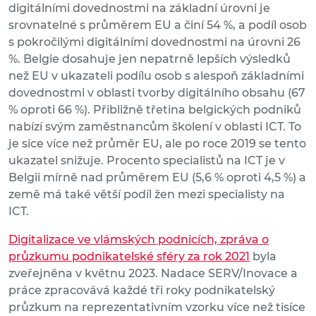
digitálními dovednostmi na základní úrovni je
srovnatelné s průměrem EU a činí 54 %, a podíl osob
s pokročilými digitálními dovednostmi na úrovni 26
%. Belgie dosahuje jen nepatrně lepších výsledků
než EU v ukazateli podílu osob s alespoň základními
dovednostmi v oblasti tvorby digitálního obsahu (67
% oproti 66 %). Přibližně třetina belgických podniků
nabízí svým zaměstnancům školení v oblasti ICT. To
je sice více než průměr EU, ale po roce 2019 se tento
ukazatel snižuje. Procento specialistů na ICT je v
Belgii mírně nad průměrem EU (5,6 % oproti 4,5 %) a
země má také větší podíl žen mezi specialisty na
ICT.
Digitalizace ve vlámských podnicích, zpráva o
průzkumu podnikatelské sféry za rok 2021
byla
zveřejněna v květnu 2023. Nadace SERV/Inovace a
práce zpracovává každé tři roky podnikatelský
průzkum na reprezentativním vzorku více než tisíce