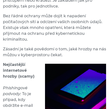
přístupem nebo krádeží. Je základem jak pro
podniky, tak pro jednotlivce.
Bez řádné ochrany může dojít k napadení
počítačových sítí a odcizení vašich osobních údajů.
Existuje však mnoho opatření, která můžete
přijmout na ochranu před kybernetickou
kriminalitou.
Zásadní je také povědomí o tom, jaké hrozby na nás
můžou v kyberprostoru čekat.
Nejčastější
internetové
hrozby (scamy)
Phishingové
podvody:
To je
případ, kdy
obdržíte e-mail