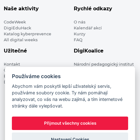
Naše aktivity
Rychlé odkazy
CodeWeek
O nás
DigiEduHack
Kalendář akcí
Katalog kyberprevence
Kurzy
All digital weeks
FAQ
Užitečné
DigiKoalice
Kontakt
Národní pedagogický institut
Členské organizace
České republiky, DigiKoalice
Používáme cookies
Blog
Weilova 1271/6 102 00 Praha 10
Digitalizace ve vzdělávání
Abychom vám poskytli lepší uživatelský servis,
používáme soubory cookie. Ty nám pomáhají
DigiKoalice 2021. All rights reserved
analyzovat, co vás na webu zajímá, a tím internetové
Vstup do administrace
stránky dále vylepšovat.
This project has received funding from the European
Commission Innovation and Networks Executive Agency (now
Přijmout všechny cookies
HaDEA) CEF TELECOM Calls 2019. This website reflects only the
author’s view. It does not represent the view of the European
Commission and the European Commission is not responsible
Nastavení Cookies