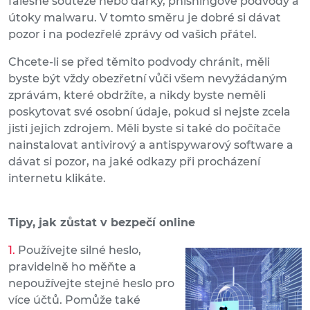
falešné soutěže nebo dárky, phishingové podvody a
útoky malwaru. V tomto směru je dobré si dávat
pozor i na podezřelé zprávy od vašich přátel.
Chcete-li se před těmito podvody chránit, měli
byste být vždy obezřetní vůči všem nevyžádaným
zprávám, které obdržíte, a nikdy byste neměli
poskytovat své osobní údaje, pokud si nejste zcela
jisti jejich zdrojem. Měli byste si také do počítače
nainstalovat antivirový a antispywarový software a
dávat si pozor, na jaké odkazy při procházení
internetu klikáte.
Tipy, jak zůstat v bezpečí online
Používejte silné heslo,
pravidelně ho měňte a
nepoužívejte stejné heslo pro
více účtů. Pomůže také