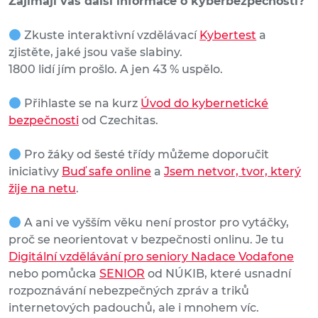
Zajímají vás další informace o kyberbezpečnosti?
Zkuste interaktivní vzdělávací
Kybertest
a
zjistěte, jaké jsou vaše slabiny.
1800 lidí jím prošlo. A jen 43 % uspělo.
Přihlaste se na kurz
Úvod do kybernetické
bezpečnosti
od Czechitas.
Pro žáky od šesté třídy můžeme doporučit
iniciativy
Buď safe online
a
Jsem netvor, tvor, který
žije na netu
.
A ani ve vyšším věku není prostor pro vytáčky,
proč se neorientovat v bezpečnosti onlinu. Je tu
Digitální vzdělávání pro seniory Nadace Vodafone
nebo pomůcka
SENIOR
od NÚKIB, které usnadní
rozpoznávání nebezpečných zpráv a triků
internetových padouchů, ale i mnohem víc.