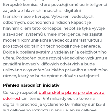
Evropské komise, které považují umělou inteligenci
za jednu z hlavních hnacích sil digitální
transformace v Evropě. Vytváření vědeckých,
odborných, obchodních a řídicích kapacit je
hlavním cílem této koncepce, neboť se týká vývoje
a zavádění systémů umělé inteligence. Má zajistit
moderní komunikační a vědeckou infrastrukturu
pro rozvoj digitálních technologií nové generace.
Dojde k posílení systému vzdělávání a celoživotního
učení. Podpořen bude rozvoj vědeckého výzkumu a
zavádění inovací v klíčových odvětvích a bude
usilováno o vytvoření etického právního a správního
rámce, který se bude opírat o důvěru veřejnosti.
Přehled národních iniciativ
Celkový rozpočet
bulharského plánu pro obnovu a
odolnost
činí téměř 6,9 miliardy eur, z toho na
digitální přechod je vyčleněno 1,6 miliardy eur (25,8
% z celkového rozpočtu plánu). Plán se celkově