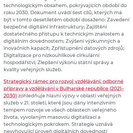
technologickým obsahem, pokrývajících období do
roku 2030. Dokument uvádí šest cílů, kterých má
být v tomto desetiletém období dosaženo: Zavedení
bezpečné digitální infrastruktury; Zajištění
dostatečného přístupu k technickým znalostem a
digitálním dovednostem; Zvýšení výzkumných a
inovačních kapacit; Zpřístupnění datových zdrojů;
Digitalizace pro nízkouhlíkové cirkulární
hospodářství; Zlepšení výkonu státní správy a
kvality veřejných služeb.
Strategický rámec pro rozvoj vzdělávání, odborné
přípravy a vzdělávání v Bulharské republice (2021–
2030)
zohledňuje hlavní výzvy v oblasti veřejných
služeb v 21. století, které jsou dány intenzivním
tempem rozvoje ve všech oblastech veřejného
života, vyvolaným masovou digitalizací a
technologickým pokrokem. Strategie uznává
nevyhovující úroveň digitálních dovedností