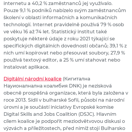
internetu a 40,2 % zaměstnanců jej využívalo.
Pouze 9,1 % podniků nabízelo svým zaměstnancům
školení v oblasti informačních a komunikačních
technologií. Internet pravidelně používá 79 % osob
ve věku 16 až 74 let. Statistický institut také
poskytuje některé údaje z roku 2021 týkající se
specifických digitálních dovedností občanů; 39,1 % z
nich umí kopírovat nebo přesouvat soubory, 27,9 %
používá textový editor, a 25 % umí stahovat nebo
instalovat aplikace.
Digitální národní koalice
(Кигитална
Науионалнална коалибия DNK) je nezisková
obecně prospěšná organizace, která byla založena v
roce 2013. Sídlí v bulharské Sofii, působí na národní
úrovni a je součástí iniciativy Evropské komise
Digital Skills and Jobs Coalition (DSJC). Hlavním
cílem koalice je podpořit meziodvětvovou diskusi o
výzvách a příležitostech, před nimiž stojí Bulharsko