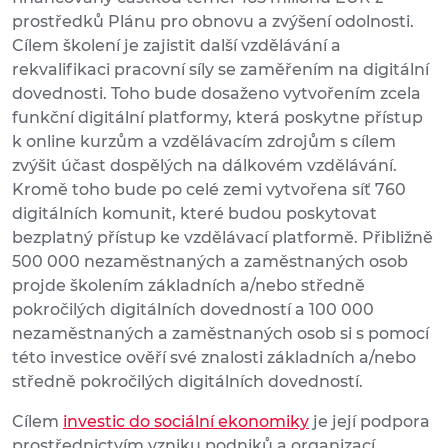
prostředků Plánu pro obnovu a zvýšení odolnosti.
Cílem školení je zajistit další vzdělávání a
rekvalifikaci pracovní síly se zaměřením na digitální
dovednosti. Toho bude dosaženo vytvořením zcela
funkční digitální platformy, která poskytne přístup
k online kurzům a vzdělávacím zdrojům s cílem
zvýšit účast dospělých na dálkovém vzdělávání.
Kromě toho bude po celé zemi vytvořena síť 760
digitálních komunit, které budou poskytovat
bezplatný přístup ke vzdělávací platformě. Přibližně
500 000 nezaměstnaných a zaměstnaných osob
projde školením základních a/nebo středně
pokročilých digitálních dovedností a 100 000
nezaměstnaných a zaměstnaných osob si s pomocí
této investice ověří své znalosti základních a/nebo
středně pokročilých digitálních dovedností.
Cílem
investic do sociální ekonomiky
je její podpora
prostřednictvím vzniku podniků a organizací