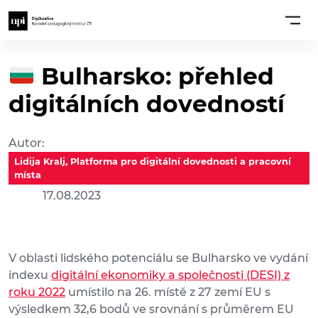
Bulharsko: přehled
digitálních dovedností
Autor:
Lidija Kralj, Platforma pro digitální dovednosti a pracovní
místa
17.08.2023
V oblasti lidského potenciálu se Bulharsko ve vydání
indexu
digitální ekonomiky a společnosti (DESI) z
roku 2022
umístilo na 26. místě z 27 zemí EU s
výsledkem 32,6 bodů ve srovnání s průměrem EU