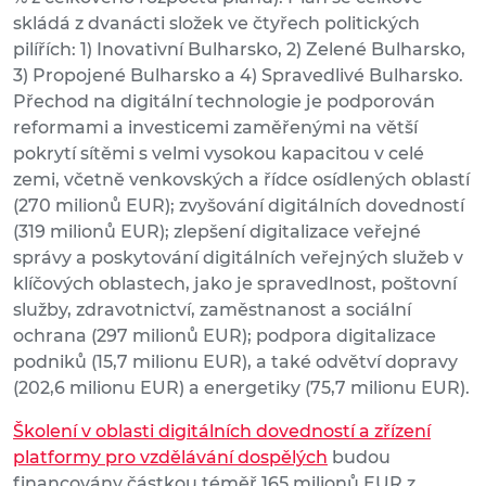
skládá z dvanácti složek ve čtyřech politických
pilířích: 1) Inovativní Bulharsko, 2) Zelené Bulharsko,
3) Propojené Bulharsko a 4) Spravedlivé Bulharsko.
Přechod na digitální technologie je podporován
reformami a investicemi zaměřenými na větší
pokrytí sítěmi s velmi vysokou kapacitou v celé
zemi, včetně venkovských a řídce osídlených oblastí
(270 milionů EUR); zvyšování digitálních dovedností
(319 milionů EUR); zlepšení digitalizace veřejné
správy a poskytování digitálních veřejných služeb v
klíčových oblastech, jako je spravedlnost, poštovní
služby, zdravotnictví, zaměstnanost a sociální
ochrana (297 milionů EUR); podpora digitalizace
podniků (15,7 milionu EUR), a také odvětví dopravy
(202,6 milionu EUR) a energetiky (75,7 milionu EUR).
Školení v oblasti digitálních dovedností a zřízení
platformy pro vzdělávání dospělých
budou
financovány částkou téměř 165 milionů EUR z