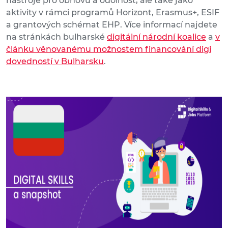
nástroje pro obnovu a odolnost, ale také jako
aktivity v rámci programů Horizont, Erasmus+, ESIF
a grantových schémat EHP. Více informací najdete
na stránkách bulharské
digitální národní koalice
a
v
článku věnovanému možnostem financování digi
dovedností v Bulharsku
.