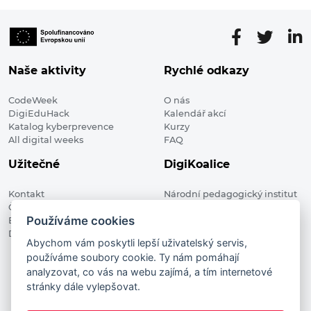
Naše aktivity
Rychlé odkazy
CodeWeek
O nás
DigiEduHack
Kalendář akcí
Katalog kyberprevence
Kurzy
All digital weeks
FAQ
Užitečné
DigiKoalice
Kontakt
Národní pedagogický institut
Členské organizace
České republiky, DigiKoalice
Používáme cookies
Blog
Weilova 1271/6 102 00 Praha 10
Digitalizace ve vzdělávání
Abychom vám poskytli lepší uživatelský servis,
používáme soubory cookie. Ty nám pomáhají
DigiKoalice 2021. All rights reserved
analyzovat, co vás na webu zajímá, a tím internetové
Vstup do administrace
stránky dále vylepšovat.
This project has received funding from the European