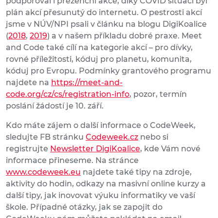
podporoval i prezenční akce, díky COVID situaci byl
plán akcí přesunutý do internetu. O pestrosti akcí
jsme v NÚV/NPI psali v článku na blogu DigiKoalice
(
2018
,
2019
) a v našem příkladu dobré praxe. Meet
and Code také cílí na kategorie akcí – pro dívky,
rovné příležitosti, kóduj pro planetu, komunita,
kóduj pro Evropu. Podmínky grantového programu
najdete na
https://meet-and-
code.org/cz/cs/registration-info
, pozor, termín
poslání žádostí je 10. září.
Kdo máte zájem o další informace o CodeWeek,
sledujte FB stránku
Codeweek.cz
nebo si
registrujte
Newsletter DigiKoalice
, kde Vám nové
informace přineseme. Na stránce
www.codeweek.eu
najdete také tipy na zdroje,
aktivity do hodin, odkazy na masivní online kurzy a
další tipy, jak inovovat výuku informatiky ve vaší
škole. Případné otázky, jak se zapojit do