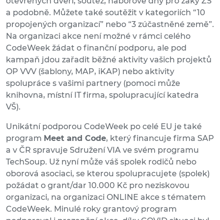
otevřených dveří, soutěž, náborové dny pro žáky ZŠ
a podobně. Můžete také soutěžit v kategoriích “10
propojených organizací” nebo “3 zúčastněné země”.
Na organizaci akce není možné v rámci celého
CodeWeek žádat o finanční podporu, ale pod
kampaň jdou zařadit běžné aktivity vašich projektů
OP VVV (šablony, MAP, iKAP) nebo aktivity
spolupráce s vašimi partnery (pomoci může
knihovna, místní IT firma, spolupracující katedra
VŠ).
Unikátní podporou CodeWeek po celé EU je také
program
Meet and Code
, který financuje firma SAP
a v ČR spravuje Sdružení VIA ve svém programu
TechSoup. Už nyní může váš spolek rodičů nebo
oborová asociaci, se kterou spolupracujete (spolek)
požádat o grant/dar 10.000 Kč pro neziskovou
organizaci, na organizaci ONLINE akce s tématem
CodeWeek. Minulé roky grantový program