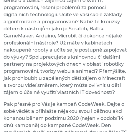
seniorů a dalších zájemců zájem o svět IT,
programování, řešení problémů za pomocí
digitálních technologií. Učíte ve vaší škole základy
algoritmizace a programování? Nabízíte kroužky
dětem k nástrojům jako je Scratch, Baltík,
GameMaker, Arduino, Microbit či dokonce nějaké
profesionální nástroje? Už máte v kabinetech
nakoupené roboty a učíte se je postupně zapojovat
do výuky? Spolupracujete s knihovnou či dalšími
partnery na projektových dnech v oblasti robotiky,
programování, tvorby webu a animací? Přemýšlíte,
jak prohloubit u zapálených dětí zájem o Minecraft
a tvorbu videí směrem, který může ovlivnit u dětí
zájem o účelné využití vlastních IT dovedností?
Pak přesně pro Vás je kampaň CodeWeek. Dejte o
sobě vědět a přihlašte nějakou svou i běžnou akci
konanou během podzimu 2020 (nejen v období 14
dnů kampaně) do kampaně CodeWeek. Den