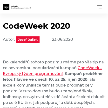
CodeWeek 2020
Autor:
23.06.2020
Josef Dašek
Do kalendářů tohoto podzimu máme pro Vás tip na
celoevropskou popularizační kampaň
CodeWeek –
Evropský týden programování
.
Kampaň proběhne
letos hlavně ve dnech 10. až 25. říjen 2020
, ale
akce a komunikace témat bude probíhat celý
podzim. V tuto dobu se budou zapojené školy,
knihovny, poskytovatelé vzdělávání a školení chlubit
po celé EU tím, jak podporují u dětí, dospělých,