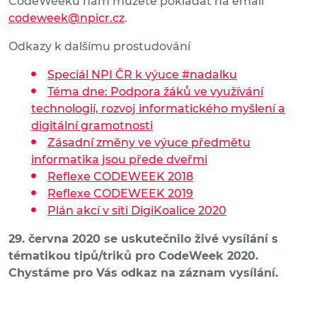
CodeWeeku nám můžete pokládat na email
codeweek@npicr.cz
.
Odkazy k dalšímu prostudování
Speciál NPI ČR k výuce #nadalku
Téma dne: Podpora žáků ve využívání
technologií, rozvoj informatického myšlení a
digitální gramotnosti
Zásadní změny ve výuce předmětu
informatika jsou přede dveřmi
Reflexe CODEWEEK 2018
Reflexe CODEWEEK 2019
Plán akcí v síti DigiKoalice 2020
29. června 2020 se uskutečnilo živé vysílání s
tématikou tipů/triků pro CodeWeek 2020.
Chystáme pro Vás odkaz na záznam vysílání.