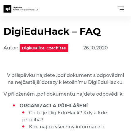
DigiEduHack – FAQ
Autor:
26.10.2020
DigiKoalice, Czechitas
V příspěvku najdete .pdf dokument s odpověďmi
na nejčastější dotazy k letošnímu DigiEduHacku.
V přiloženém .pdf dokumentu najdete odpovědi k:
ORGANIZACI A PŘIHLÁŠENÍ
Co to je DigiEduHack? Kdy a kde
probíhá?
Kde najdu všechny informace o