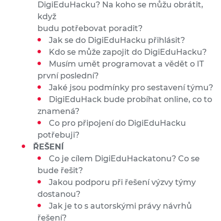
DigiEduHacku? Na koho se můžu obrátit,
když
budu potřebovat poradit?
Jak se do DigiEduHacku přihlásit?
Kdo se může zapojit do DigiEduHacku?
Musím umět programovat a vědět o IT
první poslední?
Jaké jsou podmínky pro sestavení týmu?
DigiEduHack bude probíhat online, co to
znamená?
Co pro připojení do DigiEduHacku
potřebuji?
ŘEŠENÍ
Co je cílem DigiEduHackatonu? Co se
bude řešit?
Jakou podporu při řešení výzvy týmy
dostanou?
Jak je to s autorskými právy návrhů
řešení?