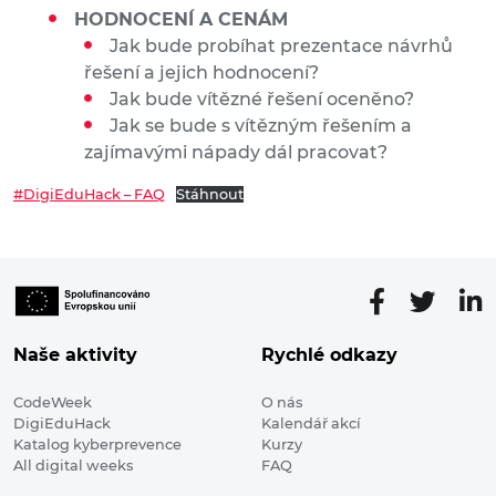
HODNOCENÍ A CENÁM
Jak bude probíhat prezentace návrhů
řešení a jejich hodnocení?
Jak bude vítězné řešení oceněno?
Jak se bude s vítězným řešením a
zajímavými nápady dál pracovat?
#DigiEduHack – FAQ
Stáhnout
Naše aktivity
Rychlé odkazy
CodeWeek
O nás
DigiEduHack
Kalendář akcí
Katalog kyberprevence
Kurzy
All digital weeks
FAQ