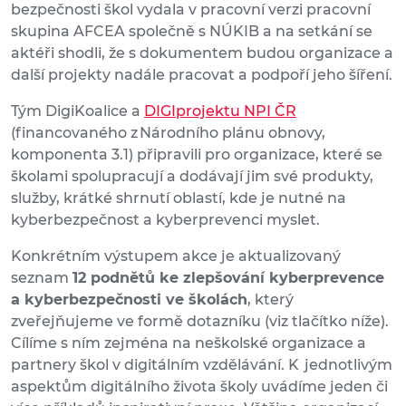
bezpečnosti škol vydala v pracovní verzi pracovní
skupina AFCEA společně s NÚKIB a na setkání se
aktéři shodli, že s dokumentem budou organizace a
další projekty nadále pracovat a podpoří jeho šíření.
Tým DigiKoalice a
DIGIprojektu NPI ČR
(financovaného z Národního plánu obnovy,
komponenta 3.1) připravili pro organizace, které se
školami spolupracují a dodávají jim své produkty,
služby, krátké shrnutí oblastí, kde je nutné na
kyberbezpečnost a kyberprevenci myslet.
Konkrétním výstupem akce je aktualizovaný
seznam
12 podnětů ke zlepšování kyberprevence
a kyberbezpečnosti ve školách
, který
zveřejňujeme ve formě dotazníku (viz tlačítko níže).
Cílíme s ním zejména na neškolské organizace a
partnery škol v digitálním vzdělávání. K jednotlivým
aspektům digitálního života školy uvádíme jeden či