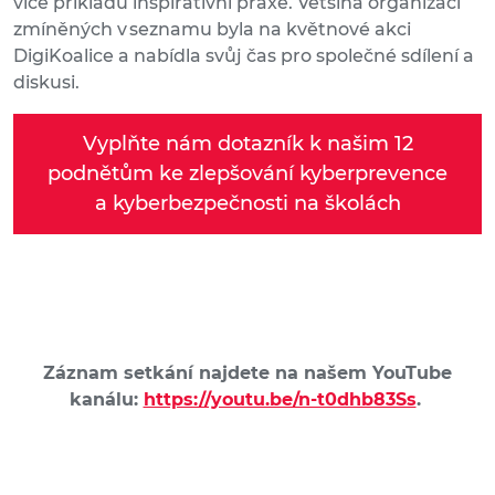
více příkladů inspirativní praxe. Většina organizací
zmíněných v seznamu byla na květnové akci
DigiKoalice a nabídla svůj čas pro společné sdílení a
diskusi.
Vyplňte nám dotazník k našim 12
podnětům ke zlepšování kyberprevence
a kyberbezpečnosti na školách
Záznam setkání najdete na našem YouTube
kanálu:
https://youtu.be/n-t0dhb83Ss
.