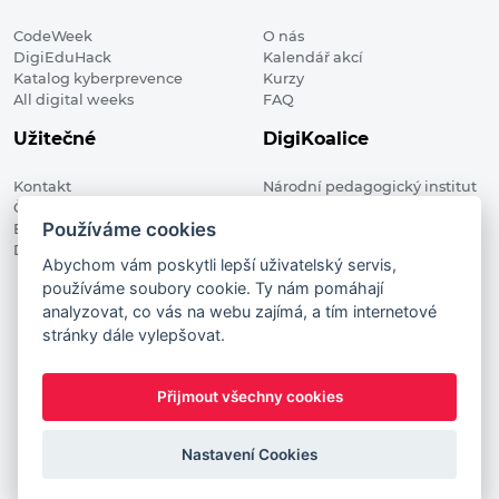
CodeWeek
O nás
DigiEduHack
Kalendář akcí
Katalog kyberprevence
Kurzy
All digital weeks
FAQ
Užitečné
DigiKoalice
Kontakt
Národní pedagogický institut
Členské organizace
České republiky, DigiKoalice
Používáme cookies
Blog
Weilova 1271/6 102 00 Praha 10
Digitalizace ve vzdělávání
Abychom vám poskytli lepší uživatelský servis,
používáme soubory cookie. Ty nám pomáhají
DigiKoalice 2021. All rights reserved
analyzovat, co vás na webu zajímá, a tím internetové
Vstup do administrace
stránky dále vylepšovat.
This project has received funding from the European
Commission Innovation and Networks Executive Agency (now
Přijmout všechny cookies
HaDEA) CEF TELECOM Calls 2019. This website reflects only the
author’s view. It does not represent the view of the European
Commission and the European Commission is not responsible
Nastavení Cookies
for any use that may be made of the information it contains.