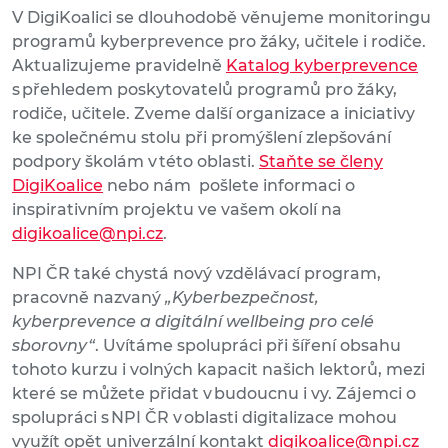
V DigiKoalici se dlouhodobě věnujeme monitoringu
programů kyberprevence pro žáky, učitele i rodiče.
Aktualizujeme pravidelně
Katalog kyberprevence
s přehledem poskytovatelů programů pro žáky,
rodiče, učitele. Zveme další organizace a iniciativy
ke společnému stolu při promýšlení zlepšování
podpory školám v této oblasti.
Staňte se členy
DigiKoalice
nebo nám pošlete informaci o
inspirativním projektu ve vašem okolí na
digikoalice@npi.cz
.
NPI ČR také chystá nový vzdělávací program,
pracovně nazvaný
„Kyberbezpečnost,
kyberprevence a digitální wellbeing pro celé
sborovny“
. Uvítáme spolupráci při šíření obsahu
tohoto kurzu i volných kapacit našich lektorů, mezi
které se můžete přidat v budoucnu i vy. Zájemci o
spolupráci s NPI ČR v oblasti digitalizace mohou
využít opět univerzální kontakt
digikoalice@npi.cz