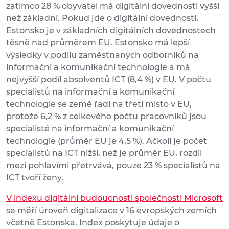
zatímco 28 % obyvatel má digitální dovednosti vyšší
než základní. Pokud jde o digitální dovednosti,
Estonsko je v základních digitálních dovednostech
těsně nad průměrem EU. Estonsko má lepší
výsledky v podílu zaměstnaných odborníků na
informační a komunikační technologie a má
nejvyšší podíl absolventů ICT (8,4 %) v EU. V počtu
specialistů na informační a komunikační
technologie se země řadí na třetí místo v EU,
protože 6,2 % z celkového počtu pracovníků jsou
specialisté na informační a komunikační
technologie (průměr EU je 4,5 %). Ačkoli je počet
specialistů na ICT nižší, než je průměr EU, rozdíl
mezi pohlavími přetrvává, pouze 23 % specialistů na
ICT tvoří ženy.
V indexu digitální budoucnosti společnosti Microsoft
se měří úroveň digitalizace v 16 evropských zemích
včetně Estonska. Index poskytuje údaje o