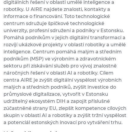
digitálních řešení v oblasti umělé inteligence a
robotiky. U AIRE najdete znalosti, kontakty a
informace o financování. Toto technologické
centrum sdružuje špičkové technologické
univerzity, profesní sdružení a podniky v Estonsku.
Pomáhá podnikům v jejich digitální transformaci a
rozvíjí ukázkové projekty v oblasti robotiky a umělé
inteligence. Centrum pomáhá malým a středním
podnikům (MSP) ve výrobním a zdravotnickém
sektoru při získávání služeb pro vývoj znalostně
náročných řešení v oblasti AI a robotiky. Cílem
centra AIRE je zvýšit digitální vyspělost výrobních
malých a středních podniků, zvýšit investice do
průmyslové digitalizace, vytvořit v Estonsku
udržitelný ekosystém DIH a zapojit příslušné
zúčastněné strany EU, zlepšit kompetence cílových
skupin v oblasti AI a robotiky a zvýšit tržní vyspělost
a potenciál estonských inovací pro vytváření trhu.