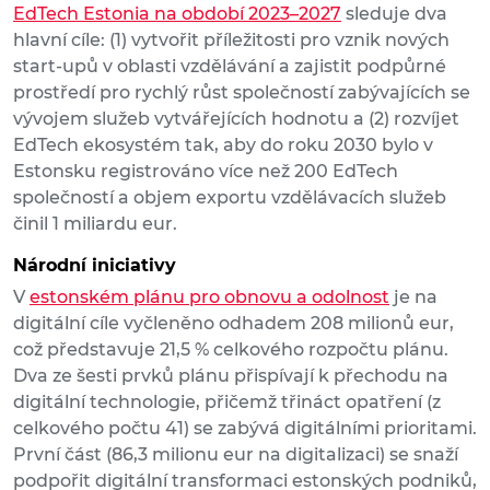
EdTech Estonia na období 2023–2027
sleduje dva
hlavní cíle: (1) vytvořit příležitosti pro vznik nových
start-upů v oblasti vzdělávání a zajistit podpůrné
prostředí pro rychlý růst společností zabývajících se
vývojem služeb vytvářejících hodnotu a (2) rozvíjet
EdTech ekosystém tak, aby do roku 2030 bylo v
Estonsku registrováno více než 200 EdTech
společností a objem exportu vzdělávacích služeb
činil 1 miliardu eur.
Národní iniciativy
V
estonském plánu pro obnovu a odolnost
je na
digitální cíle vyčleněno odhadem 208 milionů eur,
což představuje 21,5 % celkového rozpočtu plánu.
Dva ze šesti prvků plánu přispívají k přechodu na
digitální technologie, přičemž třináct opatření (z
celkového počtu 41) se zabývá digitálními prioritami.
První část (86,3 milionu eur na digitalizaci) se snaží
podpořit digitální transformaci estonských podniků,