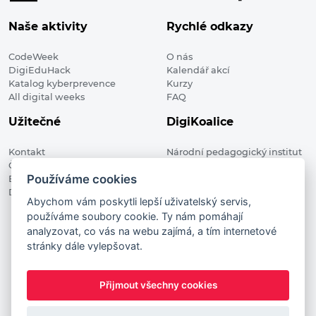
Naše aktivity
Rychlé odkazy
CodeWeek
O nás
DigiEduHack
Kalendář akcí
Katalog kyberprevence
Kurzy
All digital weeks
FAQ
Užitečné
DigiKoalice
Kontakt
Národní pedagogický institut
Členské organizace
České republiky, DigiKoalice
Používáme cookies
Blog
Weilova 1271/6 102 00 Praha 10
Digitalizace ve vzdělávání
Abychom vám poskytli lepší uživatelský servis,
používáme soubory cookie. Ty nám pomáhají
DigiKoalice 2021. All rights reserved
analyzovat, co vás na webu zajímá, a tím internetové
Vstup do administrace
stránky dále vylepšovat.
This project has received funding from the European
Commission Innovation and Networks Executive Agency (now
Přijmout všechny cookies
HaDEA) CEF TELECOM Calls 2019. This website reflects only the
author’s view. It does not represent the view of the European