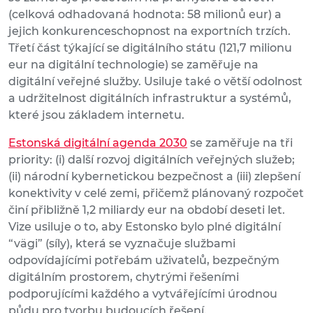
(celková odhadovaná hodnota: 58 milionů eur) a
jejich konkurenceschopnost na exportních trzích.
Třetí část týkající se digitálního státu (121,7 milionu
eur na digitální technologie) se zaměřuje na
digitální veřejné služby. Usiluje také o větší odolnost
a udržitelnost digitálních infrastruktur a systémů,
které jsou základem internetu.
Estonská digitální agenda 2030
se zaměřuje na tři
priority: (i) další rozvoj digitálních veřejných služeb;
(ii) národní kybernetickou bezpečnost a (iii) zlepšení
konektivity v celé zemi, přičemž plánovaný rozpočet
činí přibližně 1,2 miliardy eur na období deseti let.
Vize usiluje o to, aby Estonsko bylo plné digitální
“vägi” (síly), která se vyznačuje službami
odpovídajícími potřebám uživatelů, bezpečným
digitálním prostorem, chytrými řešeními
podporujícími každého a vytvářejícími úrodnou
půdu pro tvorbu budoucích řešení.