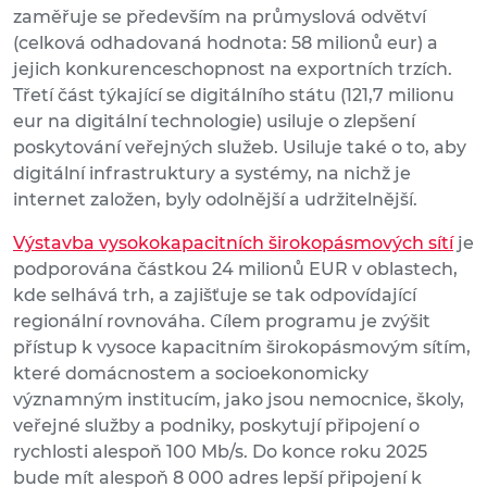
zaměřuje se především na průmyslová odvětví
(celková odhadovaná hodnota: 58 milionů eur) a
jejich konkurenceschopnost na exportních trzích.
Třetí část týkající se digitálního státu (121,7 milionu
eur na digitální technologie) usiluje o zlepšení
poskytování veřejných služeb. Usiluje také o to, aby
digitální infrastruktury a systémy, na nichž je
internet založen, byly odolnější a udržitelnější.
Výstavba vysokokapacitních širokopásmových sítí
je
podporována částkou 24 milionů EUR v oblastech,
kde selhává trh, a zajišťuje se tak odpovídající
regionální rovnováha. Cílem programu je zvýšit
přístup k vysoce kapacitním širokopásmovým sítím,
které domácnostem a socioekonomicky
významným institucím, jako jsou nemocnice, školy,
veřejné služby a podniky, poskytují připojení o
rychlosti alespoň 100 Mb/s. Do konce roku 2025
bude mít alespoň 8 000 adres lepší připojení k