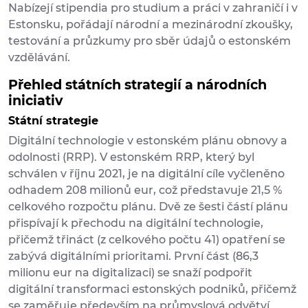
Nabízejí stipendia pro studium a práci v zahraničí i v
Estonsku, pořádají národní a mezinárodní zkoušky,
testování a průzkumy pro sběr údajů o estonském
vzdělávání.
Přehled státních strategií a národních
iniciativ
Státní strategie
Digitální technologie v estonském plánu obnovy a
odolnosti (RRP). V estonském RRP, který byl
schválen v říjnu 2021, je na digitální cíle vyčleněno
odhadem 208 milionů eur, což představuje 21,5 %
celkového rozpočtu plánu. Dvě ze šesti částí plánu
přispívají k přechodu na digitální technologie,
přičemž třináct (z celkového počtu 41) opatření se
zabývá digitálními prioritami. První část (86,3
milionu eur na digitalizaci) se snaží podpořit
digitální transformaci estonských podniků, přičemž
se zaměřuje především na průmyslová odvětví