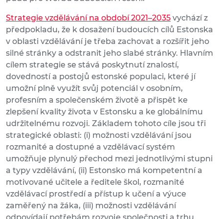
Strategie vzdělávání na období 2021–2035
vychází z
předpokladu, že k dosažení budoucích cílů Estonska
v oblasti vzdělávání je třeba zachovat a rozšířit jeho
silné stránky a odstranit jeho slabé stránky. Hlavním
cílem strategie se stává poskytnutí znalostí,
dovedností a postojů estonské populaci, které jí
umožní plně využít svůj potenciál v osobním,
profesním a společenském životě a přispět ke
zlepšení kvality života v Estonsku a ke globálnímu
udržitelnému rozvoji. Základem tohoto cíle jsou tři
strategické oblasti: (i) možnosti vzdělávání jsou
rozmanité a dostupné a vzdělávací systém
umožňuje plynulý přechod mezi jednotlivými stupni
a typy vzdělávání, (ii) Estonsko má kompetentní a
motivované učitele a ředitele škol, rozmanité
vzdělávací prostředí a přístup k učení a výuce
zaměřený na žáka, (iii) možnosti vzdělávání
odpovídají potřebám rozvoje společnosti a trhu