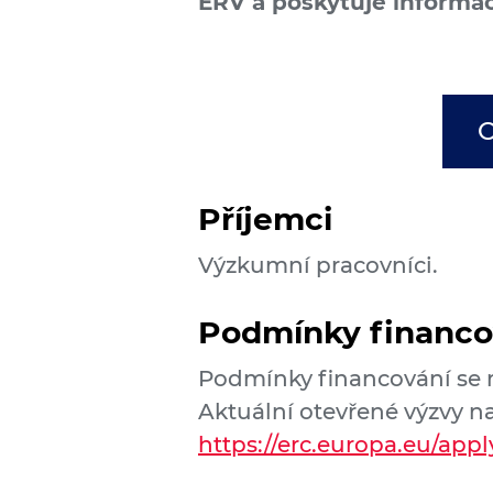
ERV a poskytuje informac
O
Příjemci
Výzkumní pracovníci.
Podmínky financo
Podmínky financování se mo
Aktuální otevřené výzvy n
https://erc.europa.eu/appl