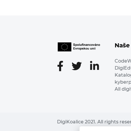
Naše 
Code
DigiE
Katalo
kyber
All dig
DigiKoalice 2021. All rights res