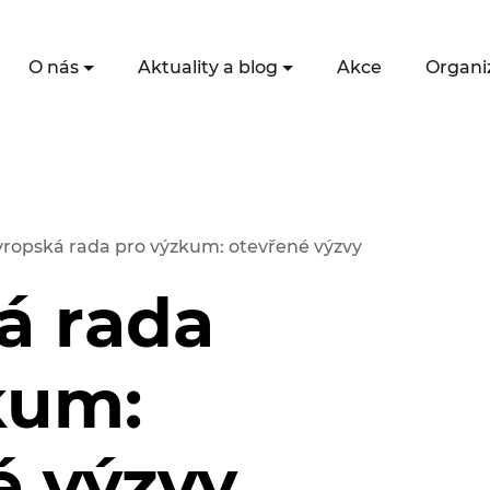
O nás
Aktuality a blog
Akce
Organi
vropská rada pro výzkum: otevřené výzvy
á rada
kum:
é výzvy