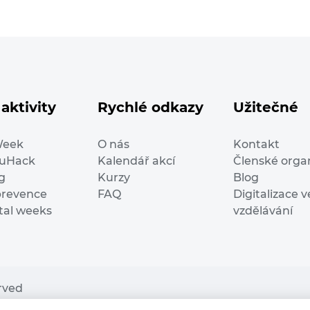
aktivity
Rychlé odkazy
Užitečné
Week
O nás
Kontakt
duHack
Kalendář akcí
Členské orga
g
Kurzy
Blog
prevence
FAQ
Digitalizace v
ital weeks
vzdělávání
erved