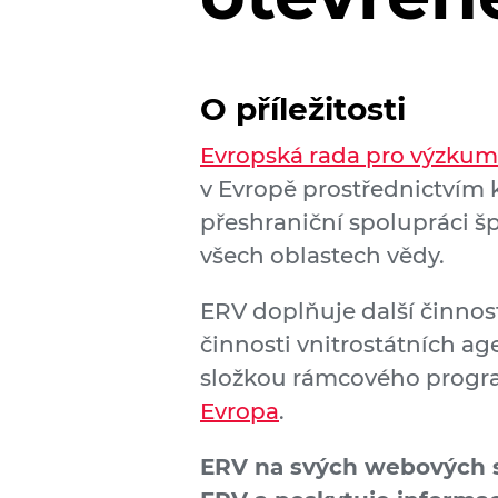
O příležitosti
Evropská rada pro výzkum
v Evropě prostřednictvím
přeshraniční spolupráci 
všech oblastech vědy.
ERV doplňuje další činnost
činnosti vnitrostátních ag
složkou rámcového progr
Evropa
.
ERV na svých webových s