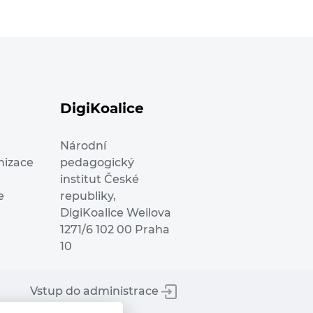
DigiKoalice
Národní
nizace
pedagogický
institut České
e
republiky,
DigiKoalice Weilova
1271/6 102 00 Praha
10
Vstup do administrace