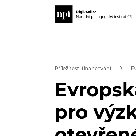
Příležitosti financování
E
Evropsk
pro výz
otevřen