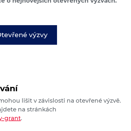
e o nejnovějších otevřených výzvách.
tevřené výzvy
vání
hou lišit v závislosti na otevřené výzvě.
ajdete na stránkách
y-grant
.