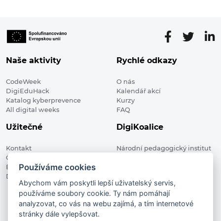
příspěvků
Naše aktivity
Rychlé odkazy
CodeWeek
O nás
DigiEduHack
Kalendář akcí
Katalog kyberprevence
Kurzy
All digital weeks
FAQ
Užitečné
DigiKoalice
Kontakt
Národní pedagogický institut
Členské organizace
České republiky, DigiKoalice
Používáme cookies
Blog
Weilova 1271/6 102 00 Praha 10
Digitalizace ve vzdělávání
Abychom vám poskytli lepší uživatelský servis,
používáme soubory cookie. Ty nám pomáhají
DigiKoalice 2021. All rights reserved
analyzovat, co vás na webu zajímá, a tím internetové
Vstup do administrace
stránky dále vylepšovat.