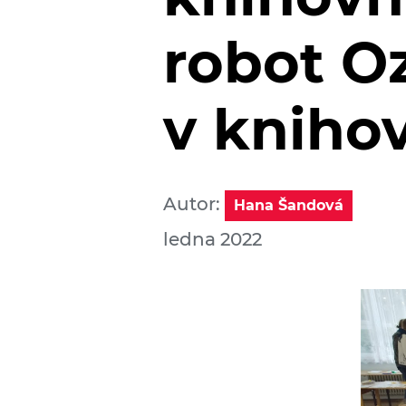
robot O
v kniho
Autor:
Hana Šandová
ledna 2022