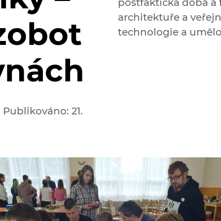
postfaktická doba a 
architektuře a veřej
zobot
technologie a umělou
vnách
Publikováno: 21.