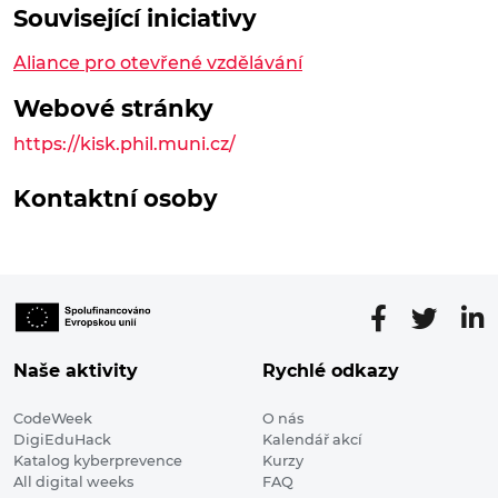
Související iniciativy
Aliance pro otevřené vzdělávání
Webové stránky
https://kisk.phil.muni.cz/
Kontaktní osoby
Naše aktivity
Rychlé odkazy
CodeWeek
O nás
DigiEduHack
Kalendář akcí
Katalog kyberprevence
Kurzy
All digital weeks
FAQ