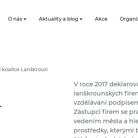
O nás
Aktuality a blog
Akce
Organi
ní koalice Lanškroun
V roce 2017 deklarova
lanškrounských fir
vzdělávání podpisem
í
Zástupci firem se pra
vedením města a hle
prostředky, kterými 