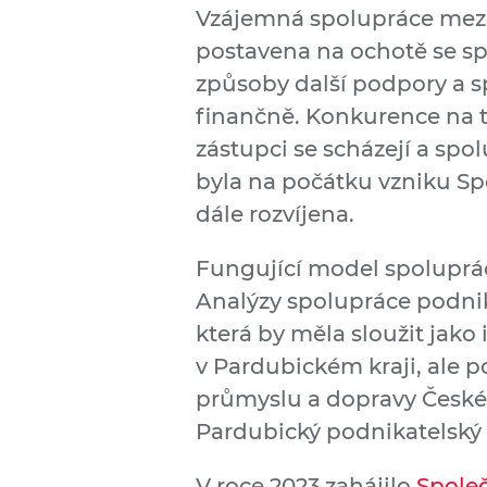
Vzájemná spolupráce mezi
postavena na ochotě se sp
způsoby další podpory a s
finančně. Konkurence na tr
zástupci se scházejí a spo
byla na počátku vzniku Sp
dále rozvíjena.
Fungující model spoluprá
Analýzy spolupráce podnik
která by měla sloužit jako 
v Pardubickém kraji, ale p
průmyslu a dopravy České
Pardubický podnikatelský i
V roce 2023 zahájilo
Spole