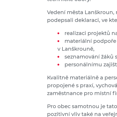
Vedení města Lanškroun, m
podepsali deklaraci, ve kte
realizaci projektů n
materiální podpoře 
v Lanškrouně,
seznamování žáků s 
personálnímu zajiš
Kvalitně materiálně a pers
propojené s praxí, vychov
zaměstnance pro místní fi
Pro obec samotnou je tato 
pozitivní vliv také na ve