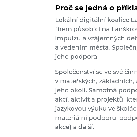
Proč se jedná o přík
Lokální digitální koalice 
firem působící na Lanškroun
impulzu a vzájemných deb
a vedením města. Společný
jeho podpora.
Společenství se ve své či
v mateřských, základních, 
jeho okolí. Samotná podpor
akcí, aktivit a projektů, k
jazykovou výuku ve školách
materiální podporu, podpo
akce) a další.