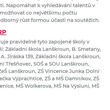
sti. Napomáhat k vyhledávání talentů v
 umožňovat co největšímu počtu
odborný růst formou účasti na soutěžích.
RP
uje pravidelně tyto zapojené školy v
í: Základní škola Lanškroun, B. Smetany,
A. Jiráska 139, Základní škola Lanškroun,
ní Třešňovec, SOŠ a SOU Lanškroun,
eŠ Lanškroun, ZŠ Vincence Junka Dolní
ečka Výprachtice, ZŠ a MŠ Damníkov, ZŠ
enice, MŠ Wolkerova, MŠ Na Výsluní, MŠ