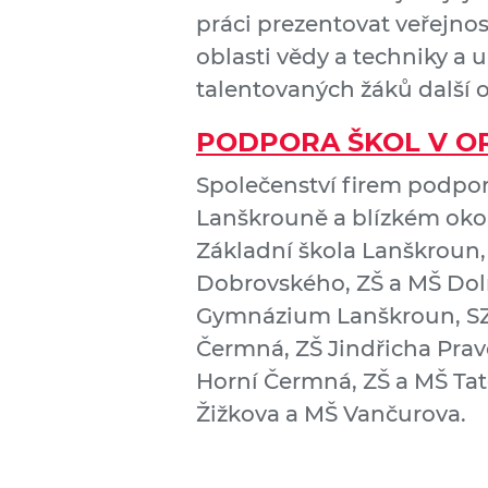
práci prezentovat veřejno
oblasti vědy a techniky a
talentovaných žáků další 
PODPORA ŠKOL V O
Společenství firem podpor
Lanškrouně a blízkém okol
Základní škola Lanškroun, 
Dobrovského, ZŠ a MŠ Dol
Gymnázium Lanškroun, SZ
Čermná, ZŠ Jindřicha Prav
Horní Čermná, ZŠ a MŠ Tat
Žižkova a MŠ Vančurova.