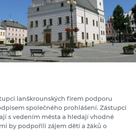
ástupci lanškrounských firem podporu
odpisem společného prohlášení. Zástupci
vají s vedením města a hledají vhodné
ými by podpořili zájem dětí a žáků o