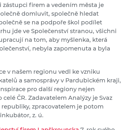
 zástupci firem a vedením města je
olečně domluvit, společně hledat
polečně se na podpoře škol podílet
hu jde ve Společenství stranou, všichni
lupracují na tom, aby myšlenka, která
olečenství, nebyla zapomenuta a byla
ce v našem regionu vedl ke vzniku
atelů a samosprávy v Pardubickém kraji,
inspirace pro další regiony nejen
o celé ČR. Zadavatelem Analýzy je Svaz
 republiky, zpracovatelem je potom
nkubátor, z. ú.
čenství firem Lanškrounska
7. rok svého