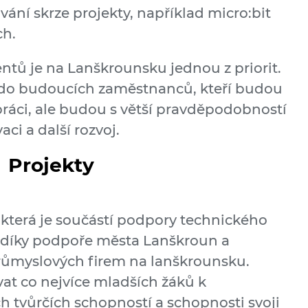
vání skrze projekty, například micro:bit
ch.
ntů je na Lanškrounsku jednou z priorit.
 do budoucích zaměstnanců, kteří budou
ráci, ale budou s větší pravděpodobností
ci a další rozvoj.
Projekty
která je součástí podpory technického
a díky podpoře města Lanškroun a
růmyslových firem na lanškrounsku.
at co nejvíce mladších žáků k
ich tvůrčích schopností a schopnosti svoji