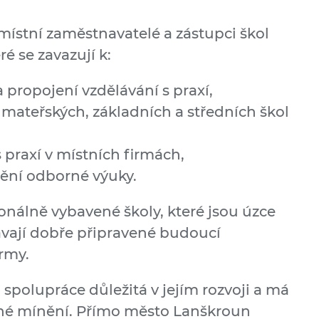
ístní zaměstnavatelé a zástupci škol
ré se zavazují k:
a propojení vzdělávání s praxí,
mateřských, základních a středních škol
praxí v místních firmách,
tění odborné výuky.
onálně vybavené školy, které jsou úzce
ávají dobře připravené budoucí
rmy.
spolupráce důležitá v jejím rozvoji a má
řejné mínění. Přímo město Lanškroun