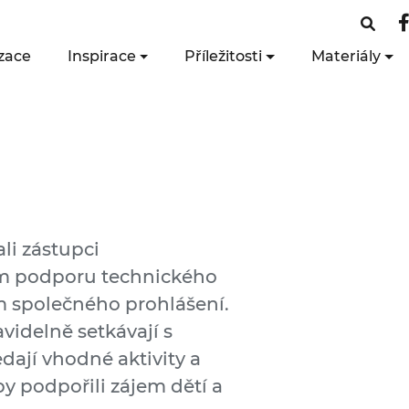
zace
Inspirace
Příležitosti
Materiály
li zástupci
em podporu technického
 společného prohlášení.
videlně setkávají s
dají vhodné aktivity a
by podpořili zájem dětí a