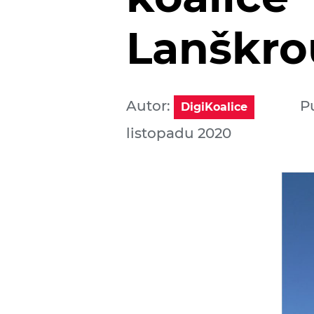
Lanškr
Autor:
P
DigiKoalice
listopadu 2020