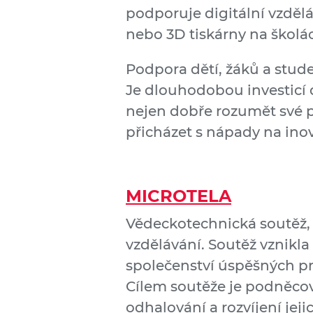
podporuje digitální vzdělá
nebo 3D tiskárny na školá
Podpora dětí, žáků a stude
Je dlouhodobou investicí
nejen dobře rozumět své p
přicházet s nápady na inova
MICROTELA
Vědeckotechnická soutěž, 
vzdělávání. Soutěž vznikl
společenství úspěšných p
Cílem soutěže je podněcov
odhalování a rozvíjení jej