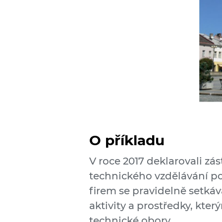
O příkladu
V roce 2017 deklarovali z
technického vzdělávání p
firem se pravidelně setká
aktivity a prostředky, kter
technické obory.