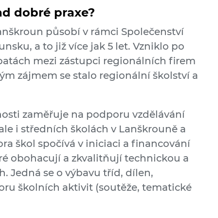
lad dobré praxe?
Lanškroun působí v rámci Společenství
sku, a to již více jak 5 let. Vzniklo po
atách mezi zástupci regionálních firem
m zájmem se stalo regionální školství a
nnosti zaměřuje na podporu vzdělávání
ale i středních školách v Lanškrouně a
a škol spočívá v iniciaci a financování
teré obohacují a zkvalitňují technickou a
. Jedná se o výbavu tříd, dílen,
ru školních aktivit (soutěže, tematické