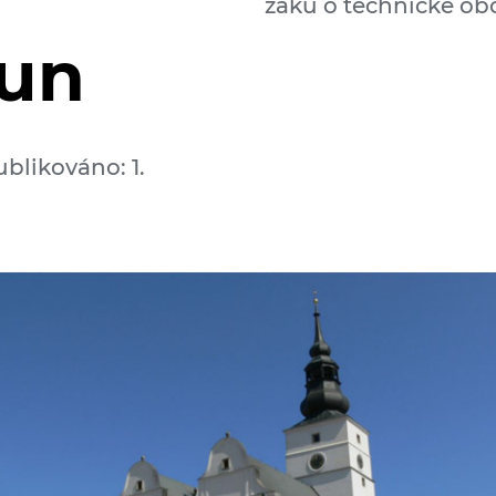
žáků o technické obo
oun
ublikováno: 1.