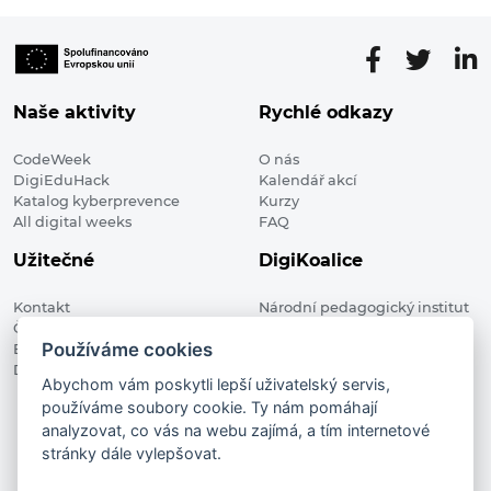
Naše aktivity
Rychlé odkazy
CodeWeek
O nás
DigiEduHack
Kalendář akcí
Katalog kyberprevence
Kurzy
All digital weeks
FAQ
Užitečné
DigiKoalice
Kontakt
Národní pedagogický institut
Členské organizace
České republiky, DigiKoalice
Používáme cookies
Blog
Weilova 1271/6 102 00 Praha 10
Digitalizace ve vzdělávání
Abychom vám poskytli lepší uživatelský servis,
používáme soubory cookie. Ty nám pomáhají
DigiKoalice 2021. All rights reserved
analyzovat, co vás na webu zajímá, a tím internetové
Vstup do administrace
stránky dále vylepšovat.
This project has received funding from the European