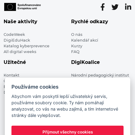
Naše aktivity
Rychlé odkazy
CodeWeek
O nás
DigiEduHack
Kalendář akcí
Katalog kyberprevence
Kurzy
All digital weeks
FAQ
Užitečné
DigiKoalice
Kontakt
Národní pedagogický institut
Členské organizace
České republiky, DigiKoalice
Používáme cookies
Blog
Weilova 1271/6 102 00 Praha 10
Digitalizace ve vzdělávání
Abychom vám poskytli lepší uživatelský servis,
používáme soubory cookie. Ty nám pomáhají
DigiKoalice 2021. All rights reserved
analyzovat, co vás na webu zajímá, a tím internetové
Vstup do administrace
stránky dále vylepšovat.
This project has received funding from the European
Commission Innovation and Networks Executive Agency (now
Přijmout všechny cookies