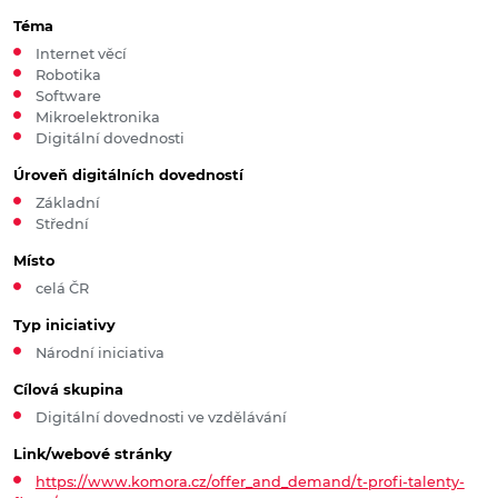
Téma
Internet věcí
Robotika
Software
Mikroelektronika
Digitální dovednosti
Úroveň digitálních dovedností
Základní
Střední
Místo
celá ČR
Typ iniciativy
Národní iniciativa
Cílová skupina
Digitální dovednosti ve vzdělávání
Link/webové stránky
https://www.komora.cz/offer_and_demand/t-profi-talenty-