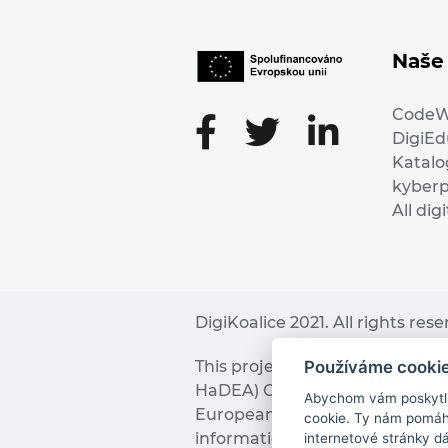
Naše 
Code
DigiE
Katalo
kyber
All dig
DigiKoalice 2021. All rights res
Používáme cooki
This project has received fu
HaDEA) CEF TELECOM Calls 2019. 
Abychom vám poskytli 
European Commission and the 
cookie. Ty nám pomáha
information it contains.
internetové stránky d