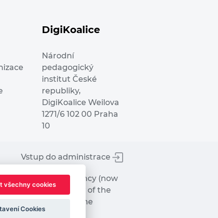
DigiKoalice
Národní
nizace
pedagogický
institut České
e
republiky,
DigiKoalice Weilova
1271/6 102 00 Praha
10
Vstup do administrace
tworks Executive Agency (now
t všechny cookies
ot represent the view of the
hat may be made of the
tavení Cookies