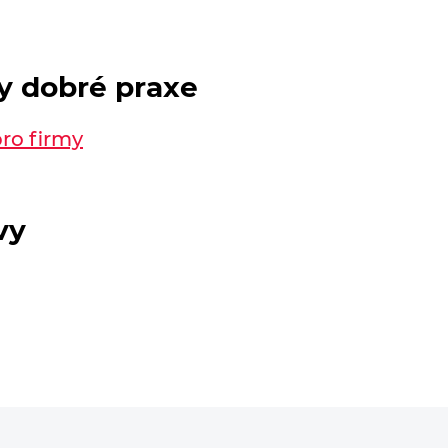
dy dobré praxe
pro firmy
vy