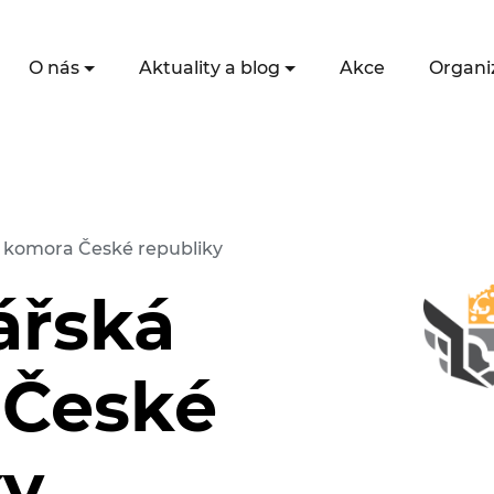
O nás
Aktuality a blog
Akce
Organi
 komora České republiky
ářská
 České
ky