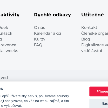
aktivity
Rychlé odkazy
Užitečné
Week
O nás
Kontakt
duHack
Kalendář akcí
Členské orga
g
Kurzy
Blog
prevence
FAQ
Digitalizace v
ital weeks
vzdělávání
erved
es
nding from the European Commission Innovation and Ne
Přijmou
This website reflects only the author’s view. It does n
lepší uživatelský servis, používáme soubory
European Commission is not responsible for any use t
jí analyzovat, co vás na webu zajímá, a tím
Nas
ále vylepšovat.