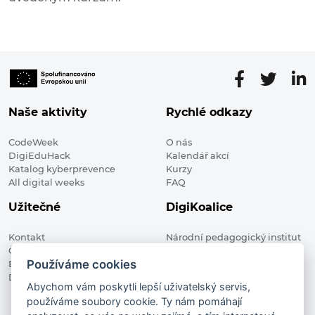
Naše aktivity
Rychlé odkazy
CodeWeek
O nás
DigiEduHack
Kalendář akcí
Katalog kyberprevence
Kurzy
All digital weeks
FAQ
Užitečné
DigiKoalice
Kontakt
Národní pedagogický institut
Členské organizace
České republiky, DigiKoalice
Používáme cookies
Blog
Weilova 1271/6 102 00 Praha 10
Digitalizace ve vzdělávání
Abychom vám poskytli lepší uživatelský servis,
používáme soubory cookie. Ty nám pomáhají
DigiKoalice 2021. All rights reserved