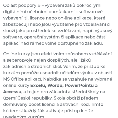
Oblast podpory B – vybavení žáků pokročilými
digitálními učebními pomůckami – softwarové
vybavení, tj. licence nebo on-line aplikace, které
zabezpečují nebo jsou využitelné pro vzdělávání či
slouží jako prostředek ke vzdělávání, např. výukový
software, operační systém či aplikace nebo části
aplikací nad rámec volně dostupného základu.
Online kurzy jsou efektivním způsobem vzdělávání
a seberozvoje nejen dospělých, ale i žáků
základních a středních škol. Věřím, že přístup ke
kurzům pomůže usnadnit učitelům výuku v oblasti
MS Office aplikací. Nabídka se vztahuje na vybrané
online kurzy
Excelu, Wordu, PowerPointu a
Accessu
, a to jen pro základní a střední školy na
území České republiky. Škola obdrží předem
domluvený počet licencí a aktivační kód. Tímto
kódem si každý žák aktivuje přístup k níže
uvedeným kurzům.