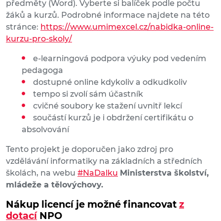
předměty (Word). Vyberte si balíček podle počtu
žáků a kurzů. Podrobné informace najdete na této
stránce:
https://www.umimexcel.cz/nabidka-online-
kurzu-pro-skoly/
e-learningová podpora výuky pod vedením
pedagoga
dostupné online kdykoliv a odkudkoliv
tempo si zvolí sám účastník
cvičné soubory ke stažení uvnitř lekcí
součástí kurzů je i obdržení certifikátu o
absolvování
Tento projekt je doporučen jako zdroj pro
vzdělávání informatiky na základních a středních
školách, na webu
#NaDalku
Ministerstva školství,
mládeže a tělovýchovy.
Nákup licencí je možné financovat
z
dotací
NPO