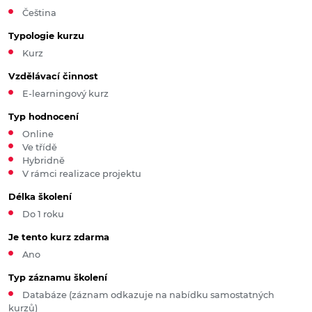
Čeština
Typologie kurzu
Kurz
Vzdělávací činnost
E-learningový kurz
Typ hodnocení
Online
Ve třídě
Hybridně
V rámci realizace projektu
Délka školení
Do 1 roku
Je tento kurz zdarma
Ano
Typ záznamu školení
Databáze (záznam odkazuje na nabídku samostatných
kurzů)