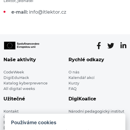
Lektor, jednatel
e-mail:
info@itlektor.cz
Naše aktivity
Rychlé odkazy
CodeWeek
O nás
DigiEduHack
Kalendář akcí
Katalog kyberprevence
Kurzy
All digital weeks
FAQ
Užitečné
DigiKoalice
Kontakt
Národní pedagogický institut
Členské organizace
České republiky, DigiKoalice
Používáme cookies
Blog
Weilova 1271/6 102 00 Praha 10
Digitalizace ve vzdělávání