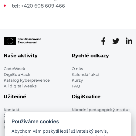
tel:
+420 608 609 466
Naše aktivity
Rychlé odkazy
CodeWeek
O nás
DigiEduHack
Kalendář akcí
Katalog kyberprevence
Kurzy
All digital weeks
FAQ
Užitečné
DigiKoalice
Kontakt
Národní pedagogický institut
Členské organizace
České republiky, DigiKoalice
Používáme cookies
Blog
Weilova 1271/6 102 00 Praha 10
Digitalizace ve vzdělávání
Abychom vám poskytli lepší uživatelský servis,