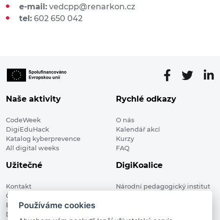
e-mail:
vedcpp@renarkon.cz
tel:
602 650 042
Naše aktivity
Rychlé odkazy
CodeWeek
O nás
DigiEduHack
Kalendář akcí
Katalog kyberprevence
Kurzy
All digital weeks
FAQ
Užitečné
DigiKoalice
Kontakt
Národní pedagogický institut
Členské organizace
České republiky, DigiKoalice
Používáme cookies
Blog
Weilova 1271/6 102 00 Praha 10
Digitalizace ve vzdělávání