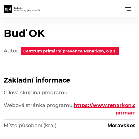
Buď OK
Autor:
Centrum primární prevence Renarkon, o.p.s.
Základní informace
Cílová skupina programu:
Webová stránka programu:
https://www.renarkon.cz
primarni
Místo působení (kraj):
Moravskosle