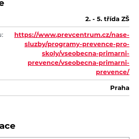
e
2. - 5. třída ZŠ
:
https://www.prevcentrum.cz/nase-
sluzby/programy-prevence-pro-
skoly/vseobecna-primarni-
prevence/vseobecna-primarni-
prevence/
Praha
ace