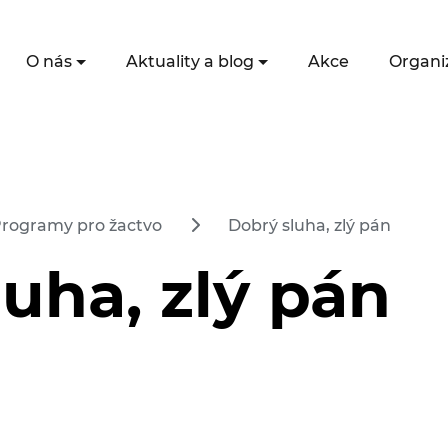
O nás
Aktuality a blog
Akce
Organi
rogramy pro žactvo
Dobrý sluha, zlý pán
uha, zlý pán