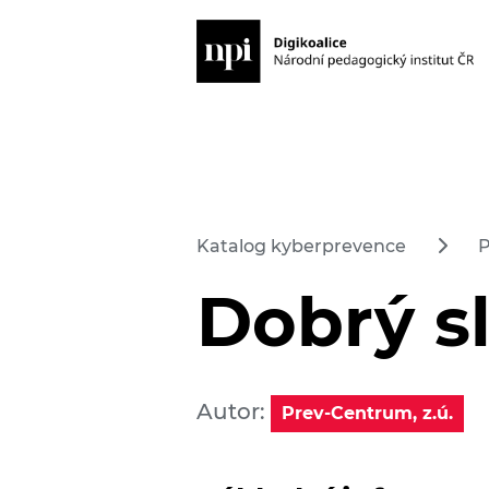
Katalog kyberprevence
P
Dobrý sl
Autor:
Prev-Centrum, z.ú.