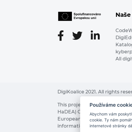
Naše 
Code
DigiE
Katalo
kyber
All dig
DigiKoalice 2021. All rights res
Používáme cooki
This project has received fu
HaDEA) CEF TELECOM Calls 2019. 
Abychom vám poskytli 
European Commission and the 
cookie. Ty nám pomáha
information it contains.
internetové stránky d