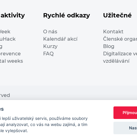
aktivity
Rychlé odkazy
Užitečné
Week
O nás
Kontakt
duHack
Kalendář akcí
Členské orga
g
Kurzy
Blog
prevence
FAQ
Digitalizace v
ital weeks
vzdělávání
erved
es
nding from the European Commission Innovation and Ne
Přijmou
This website reflects only the author’s view. It does n
lepší uživatelský servis, používáme soubory
European Commission is not responsible for any use t
jí analyzovat, co vás na webu zajímá, a tím
Nas
ále vylepšovat.