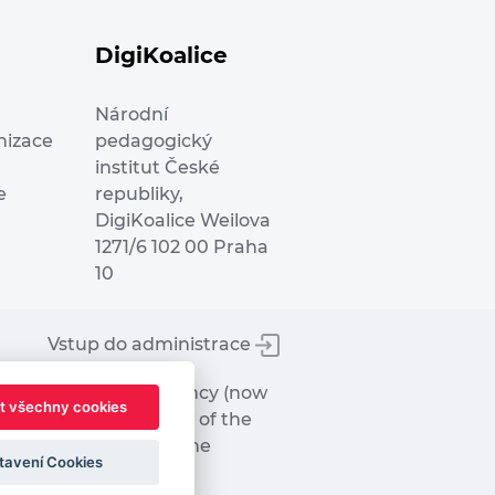
DigiKoalice
Národní
nizace
pedagogický
institut České
e
republiky,
DigiKoalice Weilova
1271/6 102 00 Praha
10
Vstup do administrace
tworks Executive Agency (now
t všechny cookies
ot represent the view of the
hat may be made of the
tavení Cookies