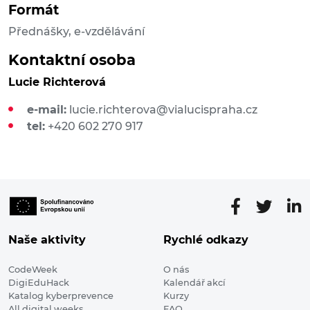
Formát
Přednášky, e-vzdělávání
Kontaktní osoba
Lucie Richterová
e-mail:
lucie.richterova@vialucispraha.cz
tel:
+420 602 270 917
Naše aktivity
Rychlé odkazy
CodeWeek
O nás
DigiEduHack
Kalendář akcí
Katalog kyberprevence
Kurzy
All digital weeks
FAQ