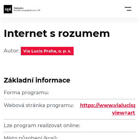
Internet s rozumem
Autor:
Via Lucis Praha, o. p. s.
Základní informace
Forma programu:
Webová stránka programu:
https://www.vialucisp
view=arti
Lze program realizovat online:
Místo působení (kraj):