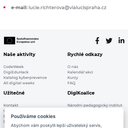
e-mail:
lucie.richterova@vialucispraha.cz
Naše aktivity
Rychlé odkazy
CodeWeek
O nás
DigiEduHack
Kalendář akcí
Katalog kyberprevence
Kurzy
All digital weeks
FAQ
Užitečné
DigiKoalice
Kontakt
Národní pedagogický institut
Členské organizace
České republiky, DigiKoalice
Používáme cookies
Blog
Weilova 1271/6 102 00 Praha 10
Digitalizace ve vzdělávání
Abychom vám poskytli lepší uživatelský servis,