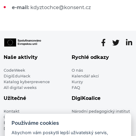
e-mail:
kdyztochce@konsent.cz
Naše aktivity
Rychlé odkazy
CodeWeek
O nás
DigiEduHack
Kalendář akcí
Katalog kyberprevence
Kurzy
All digital weeks
FAQ
Užitečné
DigiKoalice
Kontakt
Národní pedagogický institut
Členské organizace
České republiky, DigiKoalice
Používáme cookies
Blog
Weilova 1271/6 102 00 Praha 10
Digitalizace ve vzdělávání
Abychom vám poskytli lepší uživatelský servis,