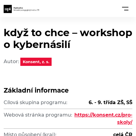
když to chce – workshop
o kybernásilí
Autor:
Konsent, z. s.
Základní informace
Cílová skupina programu:
6. - 9. třída ZŠ, SŠ
Webová stránka programu:
https://konsent.cz/pro-
skoly/
Místo působení (kraj):
celá ČR