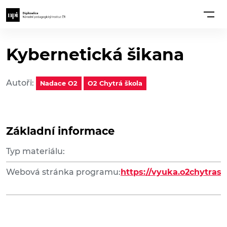
Kybernetická šikana
Autoři:
Nadace O2
O2 Chytrá škola
Základní informace
Typ materiálu:
Webová stránka programu:
https://vyuka.o2chytrask