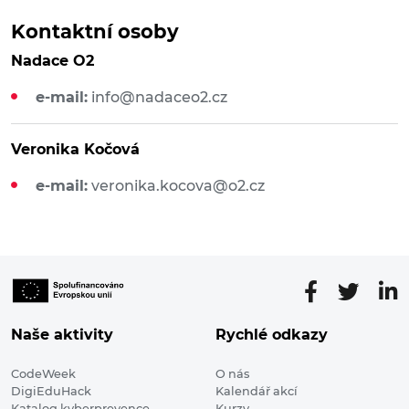
Kontaktní osoby
Nadace O2
e-mail:
info@nadaceo2.cz
Veronika Kočová
e-mail:
veronika.kocova@o2.cz
Naše aktivity
Rychlé odkazy
CodeWeek
O nás
DigiEduHack
Kalendář akcí
Katalog kyberprevence
Kurzy