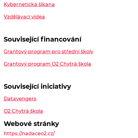
Kybernetická šikana
Vzdělávací videa
Související financování
Grantový program pro střední školy
Grantový program O2 Chytrá škola
Související iniciativy
Datavengers
O2 Chytrá škola
Webové stránky
https://nadaceo2.cz/