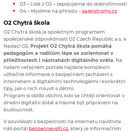
03 – Lidé z O2 – zapojujeme do dobročinnosti
04 – Myslíme na přírodu –
sazejstromy.cz
O2 Chytrá škola
O2 Chytrá škola je společným programem
společenské odpovědnosti O2 Czech Republic a.s. a
Nadací O2.
Projekt O2 Chytrá škola pomáhá
pedagogům a rodičům lépe se zorientovat v
příležitostech i nástrahách digitálního světa
. Na
našem veřejném portále najdete komplexní
užitečné informace o bezpečném zacházení s
internetem a digitálními technologiemi i konkrétní
tipy, jak o nich mluvit s dětmi.
Program si oblíbí všichni, kdo se chtějí orientovat v
dnešní digitální době a hlavně být připraveni na
budoucnost.
V souvislosti s bezpečností na internetu navštivte
náš portál
b
e
z
p
e
c
n
e
v
siti.cz
, který je informačním