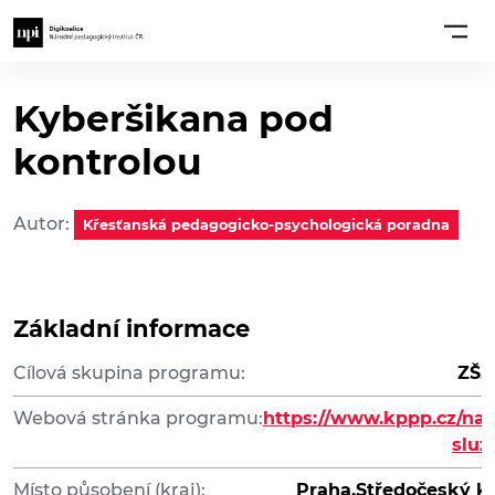
Kyberšikana pod
kontrolou
Autor:
Křesťanská pedagogicko-psychologická poradna
Základní informace
Cílová skupina programu:
ZŠ, 
Webová stránka programu:
https://www.kppp.cz/nas
sluz
Místo působení (kraj):
Praha,Středočeský kr