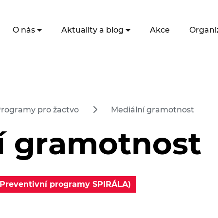
O nás
Aktuality a blog
Akce
Organi
rogramy pro žactvo
Mediální gramotnost
í gramotnost
(Preventivní programy SPIRÁLA)