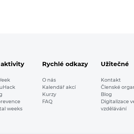
aktivity
Rychlé odkazy
Užitečné
Week
O nás
Kontakt
duHack
Kalendář akcí
Členské orga
g
Kurzy
Blog
prevence
FAQ
Digitalizace v
ital weeks
vzdělávání