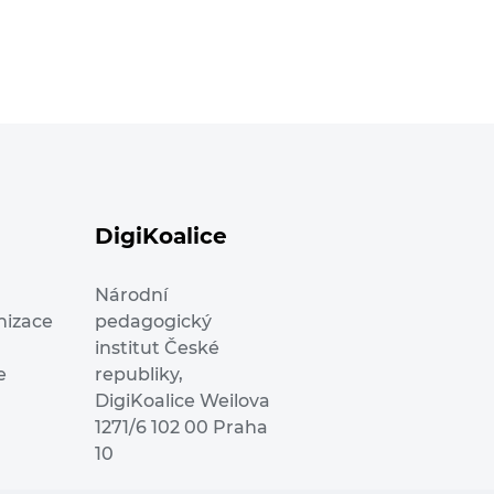
DigiKoalice
Národní
nizace
pedagogický
institut České
e
republiky,
DigiKoalice Weilova
1271/6 102 00 Praha
10