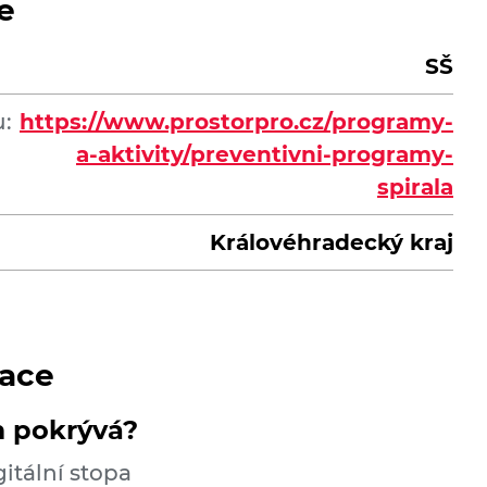
e
SŠ
:
https://www.prostorpro.cz/programy-
a-aktivity/preventivni-programy-
spirala
Královéhradecký kraj
ace
m pokrývá?
gitální stopa