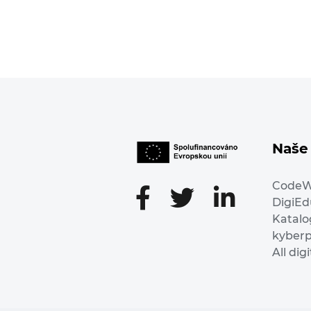
Naše 
Code
DigiE
Katalo
kyber
All dig