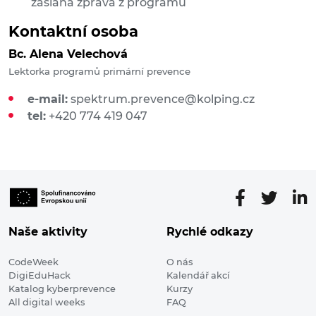
zaslaná zpráva z programu
Kontaktní osoba
Bc. Alena Velechová
Lektorka programů primární prevence
e-mail:
spektrum.prevence@kolping.cz
tel:
+420 774 419 047
Naše aktivity
Rychlé odkazy
CodeWeek
O nás
DigiEduHack
Kalendář akcí
Katalog kyberprevence
Kurzy
All digital weeks
FAQ