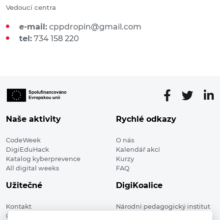
Vedoucí centra
e-mail:
cppdropin@gmail.com
tel:
734 158 220
Naše aktivity
Rychlé odkazy
CodeWeek
O nás
DigiEduHack
Kalendář akcí
Katalog kyberprevence
Kurzy
All digital weeks
FAQ
Užitečné
DigiKoalice
Kontakt
Národní pedagogický institut
Členské organizace
České republiky, DigiKoalice