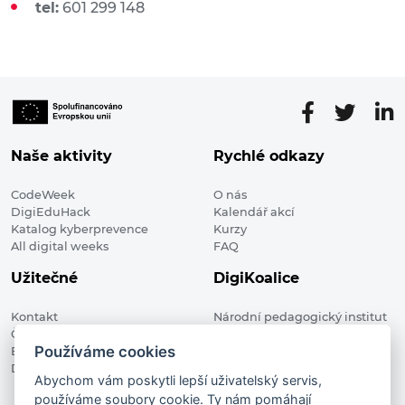
tel:
601 299 148
Naše aktivity
Rychlé odkazy
CodeWeek
O nás
DigiEduHack
Kalendář akcí
Katalog kyberprevence
Kurzy
All digital weeks
FAQ
Užitečné
DigiKoalice
Kontakt
Národní pedagogický institut
Členské organizace
České republiky, DigiKoalice
Používáme cookies
Blog
Weilova 1271/6 102 00 Praha 10
Digitalizace ve vzdělávání
Abychom vám poskytli lepší uživatelský servis,
používáme soubory cookie. Ty nám pomáhají