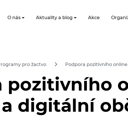
O nás
Aktuality a blog
Akce
Organi
rogramy pro žactvo
Podpora pozitivního online 
 pozitivního o
a digitální ob