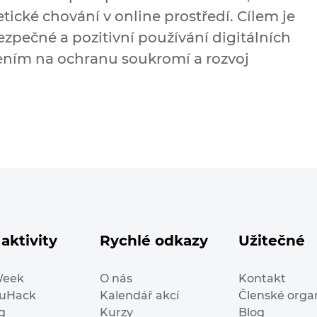
ické chování v online prostředí. Cílem je
bezpečné a pozitivní používání digitálních
řením na ochranu soukromí a rozvoj
aktivity
Rychlé odkazy
Užitečné
Week
O nás
Kontakt
duHack
Kalendář akcí
Členské orga
g
Kurzy
Blog