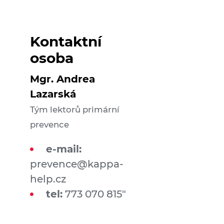
Kontaktní
osoba
Mgr. Andrea
Lazarská
Tým lektorů primární
prevence
e-mail:
prevence@kappa-
help.cz
tel:
773 070 815"