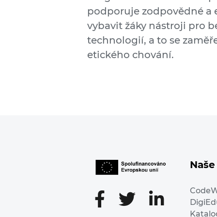
podporuje zodpovědné a et
vybavit žáky nástroji pro 
technologií, a to se zamě
etického chování.
Naše 
Code
DigiE
Katalo