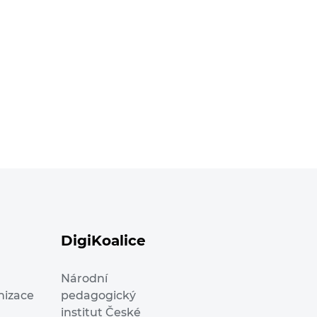
DigiKoalice
Národní
nizace
pedagogický
institut České