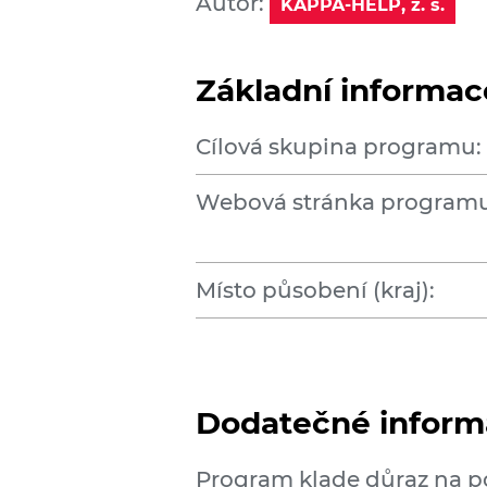
Autor:
KAPPA-HELP, z. s.
Základní informac
Cílová skupina programu:
Webová stránka programu
Místo působení (kraj):
Dodatečné inform
Program klade důraz na po