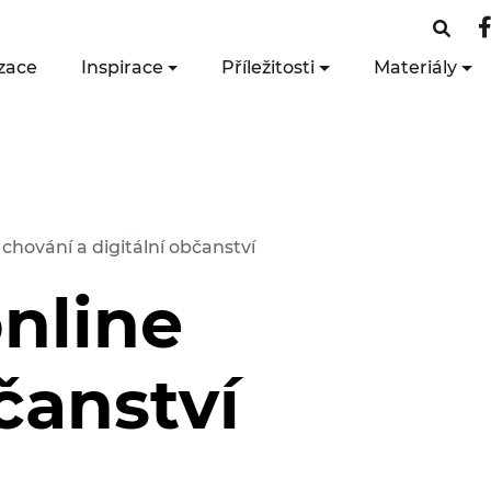
zace
Inspirace
Příležitosti
Materiály
chování a digitální občanství
nline
čanství