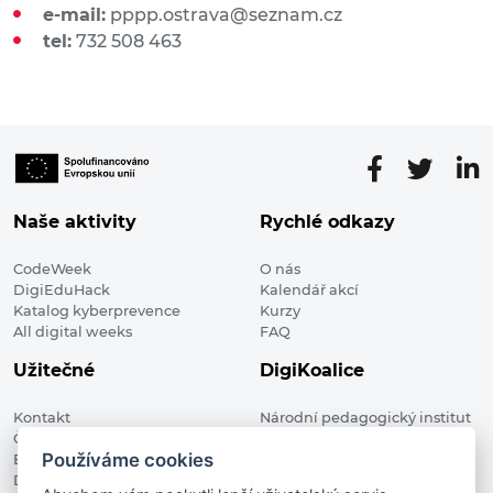
e-mail:
pppp.ostrava@seznam.cz
tel:
732 508 463
Naše aktivity
Rychlé odkazy
CodeWeek
O nás
DigiEduHack
Kalendář akcí
Katalog kyberprevence
Kurzy
All digital weeks
FAQ
Užitečné
DigiKoalice
Kontakt
Národní pedagogický institut
Členské organizace
České republiky, DigiKoalice
Používáme cookies
Blog
Weilova 1271/6 102 00 Praha 10
Digitalizace ve vzdělávání