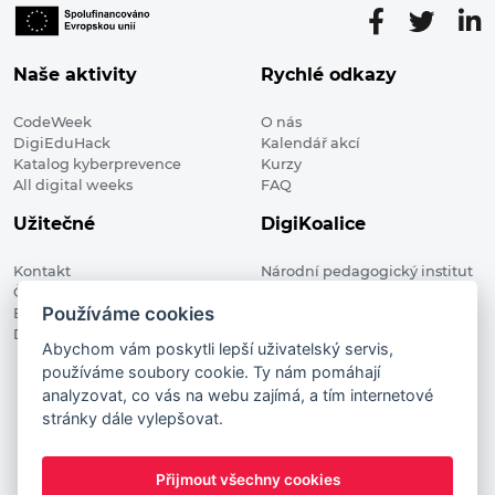
Naše aktivity
Rychlé odkazy
CodeWeek
O nás
DigiEduHack
Kalendář akcí
Katalog kyberprevence
Kurzy
All digital weeks
FAQ
Užitečné
DigiKoalice
Kontakt
Národní pedagogický institut
Členské organizace
České republiky, DigiKoalice
Používáme cookies
Blog
Weilova 1271/6 102 00 Praha 10
Digitalizace ve vzdělávání
Abychom vám poskytli lepší uživatelský servis,
používáme soubory cookie. Ty nám pomáhají
DigiKoalice 2021. All rights reserved
analyzovat, co vás na webu zajímá, a tím internetové
Vstup do administrace
stránky dále vylepšovat.
This project has received funding from the European
Commission Innovation and Networks Executive Agency (now
Přijmout všechny cookies
HaDEA) CEF TELECOM Calls 2019. This website reflects only the