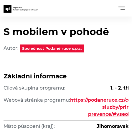
S mobilem v pohodě
Autor:
Společnost Podané ruce o.p.s.
Základní informace
Cílová skupina programu:
1. - 2. tř
Webová stránka programu:
https://podaneruce.cz/ce
sluzby/prim
prevence/#vseob
Místo působení (kraj):
Jihomoravský