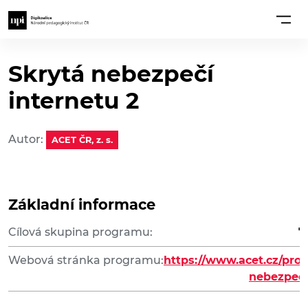
Skrytá nebezpečí
internetu 2
Autor:
ACET ČR, z. s.
Základní informace
Cílová skupina programu:
7
Webová stránka programu:
https://www.acet.cz/pro
nebezpeci