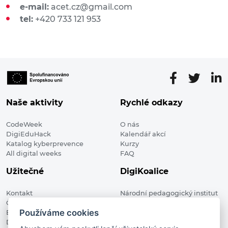
e-mail:
acet.cz@gmail.com
tel:
+420 733 121 953
Naše aktivity
Rychlé odkazy
CodeWeek
O nás
DigiEduHack
Kalendář akcí
Katalog kyberprevence
Kurzy
All digital weeks
FAQ
Užitečné
DigiKoalice
Kontakt
Národní pedagogický institut
Členské organizace
České republiky, DigiKoalice
Používáme cookies
Blog
Weilova 1271/6 102 00 Praha 10
Digitalizace ve vzdělávání