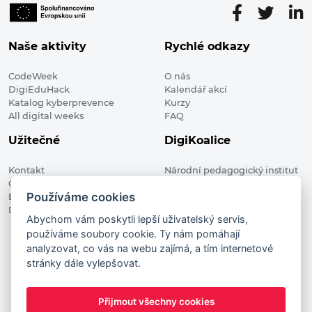
Naše aktivity
Rychlé odkazy
CodeWeek
O nás
DigiEduHack
Kalendář akcí
Katalog kyberprevence
Kurzy
All digital weeks
FAQ
Užitečné
DigiKoalice
Kontakt
Národní pedagogický institut
Členské organizace
České republiky, DigiKoalice
Používáme cookies
Blog
Weilova 1271/6 102 00 Praha 10
Digitalizace ve vzdělávání
Abychom vám poskytli lepší uživatelský servis,
používáme soubory cookie. Ty nám pomáhají
DigiKoalice 2021. All rights reserved
analyzovat, co vás na webu zajímá, a tím internetové
Vstup do administrace
stránky dále vylepšovat.
This project has received funding from the European
Commission Innovation and Networks Executive Agency (now
Přijmout všechny cookies
HaDEA) CEF TELECOM Calls 2019. This website reflects only the