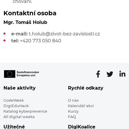
chování.
Kontaktní osoba
Mgr. Tomáš Holub
e-mail:
t.holub@zivot-bez-zavislosti.cz
tel:
+420 773 050 840
Naše aktivity
Rychlé odkazy
CodeWeek
O nás
DigiEduHack
Kalendář akcí
Katalog kyberprevence
Kurzy
All digital weeks
FAQ
Užitečné
DigiKoalice