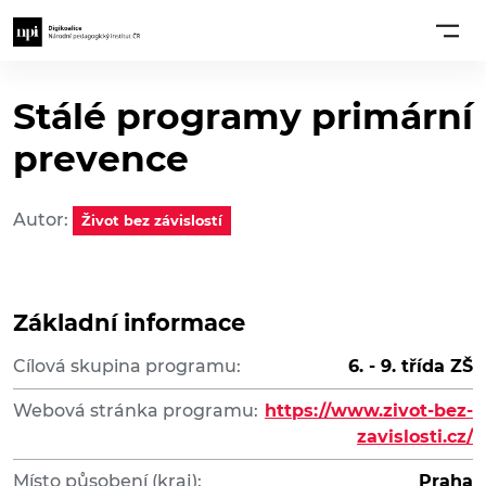
Stálé programy primární
prevence
Autor:
Život bez závislostí
Základní informace
Cílová skupina programu:
6. - 9. třída ZŠ
Webová stránka programu:
https://www.zivot-bez-
zavislosti.cz/
Místo působení (kraj):
Praha